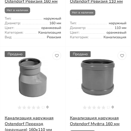
Ostendorf Ревизия 160 мм
Ostendorf Ревизия 110 мм
Нет в наличии
Нет в наличии
Тип:
наружный
Диаметр:
160 мм
Тип:
наружный
Цвет:
оранжевый
Диаметр:
110 мм
Категория:
Канализация
Цвет:
оранжевый
Вид:
Ревизия
Категория:
Канализация
Продано
Продано
0
0
Канализация наружная
Канализация наружная
Ostendorf Переход
Ostendorf Муфта 160 мм
(редукция) 160x110 мм