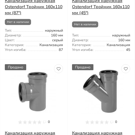
Канализация наружная
Канализация наружная
Ostendorf Тройник 160x110
Ostendorf Тройник 160x110
мм (87°)
мм (45°)
Нет в наличии
Нет в наличии
Тип:
наружный
Диаметр:
160 мм
Тип:
наружный
Цвет:
серый
Диаметр:
160 мм
Категория:
Канализация
Категория:
Канализация
Угол изгиба:
87
Угол изгиба:
45
Продано
Продано
0
0
Канализация наружная
Канализация наружная