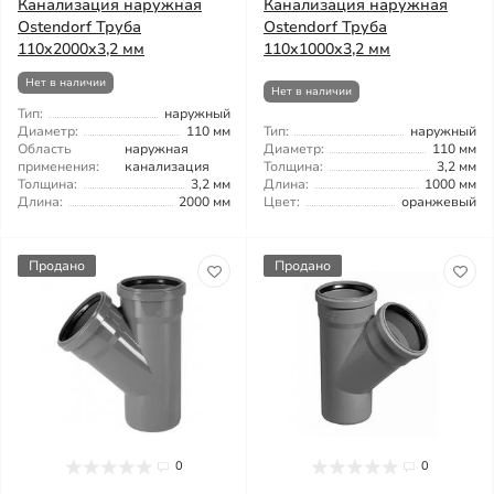
Канализация наружная
Канализация наружная
Ostendorf Труба
Ostendorf Труба
110x2000x3,2 мм
110x1000x3,2 мм
Нет в наличии
Нет в наличии
Тип:
наружный
Диаметр:
110 мм
Тип:
наружный
Область
наружная
Диаметр:
110 мм
применения:
канализация
Толщина:
3,2 мм
Толщина:
3,2 мм
Длина:
1000 мм
Длина:
2000 мм
Цвет:
оранжевый
Продано
Продано
0
0