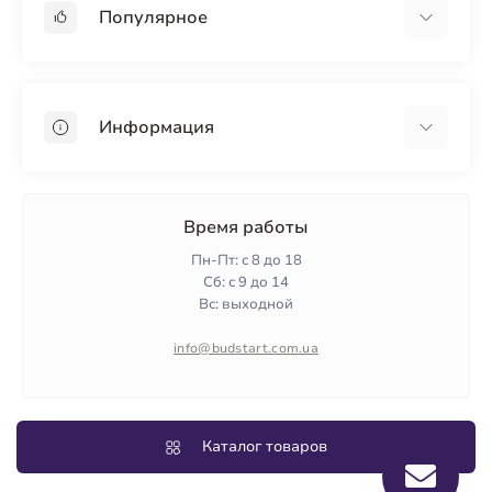
Популярное
Гипсокартон
OSB
Информация
Пенопласт
Пенополистирол
Доставка
Минеральная вата
Оплата
Время работы
Клей для плитки
Контакты
Пн-Пт: с 8 до 18
Гарантия и возврат
Сб: с 9 до 14
Вс: выходной
Политика конфиденциальности
О нас
info@budstart.com.ua
Отзывы
Карта сайта
Производители
Каталог товаров