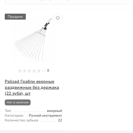
Продано
0
Palisad Грабли веерные
раздвижные без держака
(22 зуба), шт
Нет в наличии
Тип:
веерный
Категория:
Ручной инструмент
Количество зубьев:
22