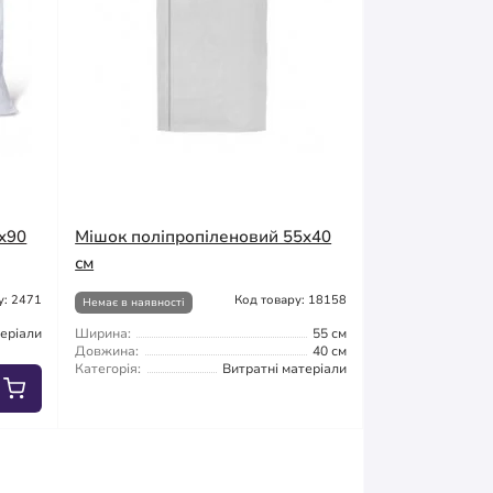
x90
Мішок поліпропіленовий 55x40
см
у: 2471
Код товару: 18158
Немає в наявності
теріали
Ширина:
55 см
Довжина:
40 см
Категорія:
Витратні матеріали