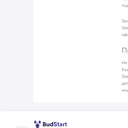
пі
Зро
Зв
оф
П
Не
Буд
За
до
міш