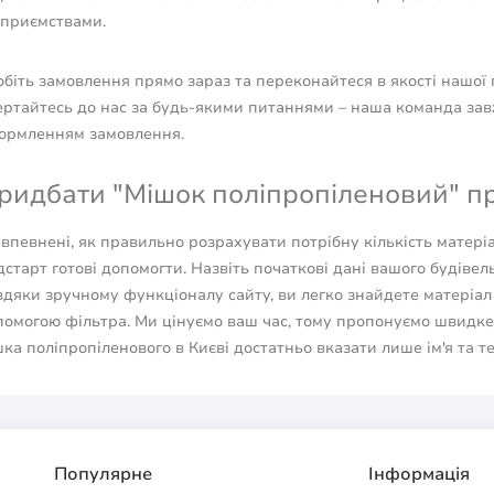
дприємствами.
біть замовлення прямо зараз та переконайтеся в якості нашої п
ертайтесь до нас за будь-якими питаннями – наша команда зав
ормленням замовлення.
ридбати "Мішок поліпропіленовий" п
 впевнені, як правильно розрахувати потрібну кількість матер
старт готові допомогти. Назвіть початкові дані вашого будівел
вдяки зручному функціоналу сайту, ви легко знайдете матеріа
помогою фільтра. Ми цінуємо ваш час, тому пропонуємо швидк
ка поліпропіленового в Києві достатньо вказати лише ім'я та т
Популярне
Інформація