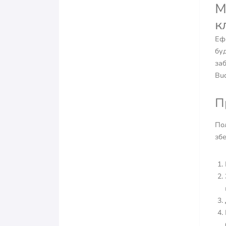
М
к
Еф
буд
заб
Bud
П
Пол
збе