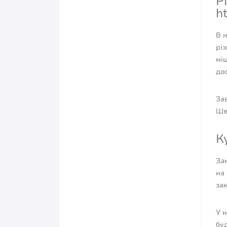
Р
h
В 
різ
міш
дос
Зав
Шв
К
За
на
за
У 
буд