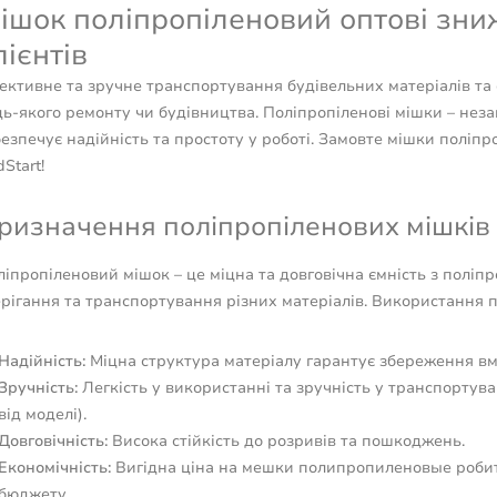
ішок поліпропіленовий оптові зни
лієнтів
ективне та зручне транспортування будівельних матеріалів та 
ь-якого ремонту чи будівництва. Поліпропіленові мішки – нез
езпечує надійність та простоту у роботі. Замовте мішки поліпр
Start!
ризначення поліпропіленових мішків в
іпропіленовий мішок – це міцна та довговічна ємність з поліп
рігання та транспортування різних матеріалів. Використання п
Надійність:
Міцна структура матеріалу гарантує збереження вмі
Зручність:
Легкість у використанні та зручність у транспортув
від моделі).
Довговічність:
Висока стійкість до розривів та пошкоджень.
Економічність:
Вигідна ціна на мешки полипропиленовые робит
бюджету.