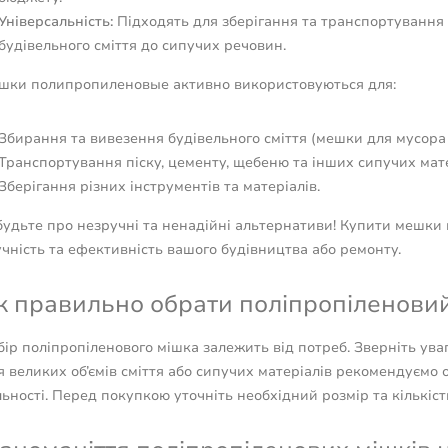
Універсальність:
Підходять для зберігання та транспортування 
будівельного сміття до сипучих речовин.
шки полипропиленовые активно використовуються для:
Збирання та вивезення будівельного сміття (мешки для мусор
Транспортування піску, цементу, щебеню та інших сипучих мате
Зберігання різних інструментів та матеріалів.
будьте про незручні та ненадійні альтернативи! Купити мешки 
чність та ефективність вашого будівництва або ремонту.
к правильно обрати поліпропіленовий
ір поліпропіленового мішка залежить від потреб. Зверніть увагу
 великих об’ємів сміття або сипучих матеріалів рекомендуємо о
ьності. Перед покупкою уточніть необхідний розмір та кількіст