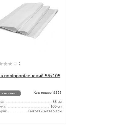
2
к поліпропіленовий 55x105
Код товару: 9328
 в наявності
а:
55 см
на:
105 см
рія:
Витратні матеріали