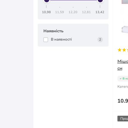
10,98
11,59
12,20
12,81
13,42
Наявність
В наявності
2
Мішо
см
В н
Катего
10.
Про