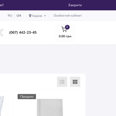
рн!
Закрити
RU
UA
Особистий кабінет
Харків
0
(067) 442-23-45
0.00 грн
Продано