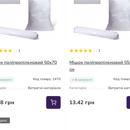
1
2
к поліпропіленовий 50x70
Мішок поліпропіленовий 55
см
Код товару: 2470
Код товар
аявності
В наявності
рія:
Витратні матеріали
Категорія:
Витратні ма
98 грн
13.42 грн
дано