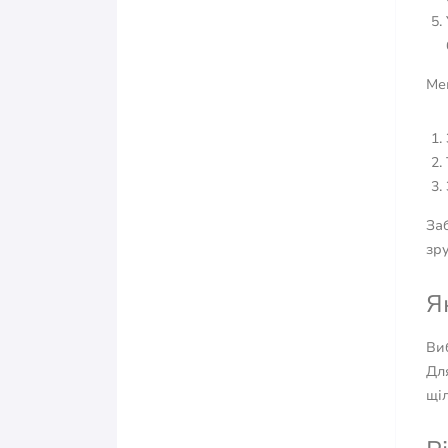
Ме
За
зру
Я
Виб
Для
щіл