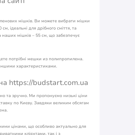
а сайті
ленових мішків. Ви можете вибрати мішки
см, ідеальні для дрібного сміття, та
 наших мішків – 55 см, що забезпечує
йдете потрібні мешки из полипропилена.
 іншими характеристиками.
а https://budstart.com.ua
но та зручно. Ми пропонуємо низькі ціни
авку по Києву. Завдяки великим обсягам
ена.
ними цінами, що особливо актуально для
риватними клієнтами, так і з