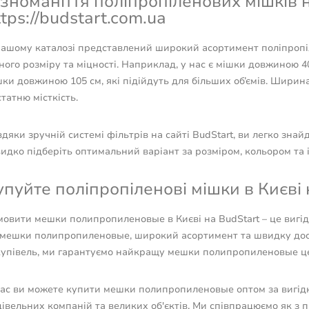
ізноманіття поліпропіленових мішків н
ttps://budstart.com.ua
нашому каталозі представлений широкий асортимент поліпропі
ного розміру та міцності. Наприклад, у нас є мішки довжиною 40 
ки довжиною 105 см, які підійдуть для більших об’ємів. Ширина
татню місткість.
дяки зручній системі фільтрів на сайті BudStart, ви легко зна
идко підберіть оптимальний варіант за розміром, кольором та
упуйте поліпропіленові мішки в Києві н
мовити мешки полипропиленовые в Києві на BudStart – це вигід
 мешки полипропиленовые, широкий асортимент та швидку дост
купівель, ми гарантуємо найкращу мешки полипропиленовые ц
нас ви можете купити мешки полипропиленовые оптом за вигід
івельних компаній та великих об'єктів. Ми співпрацюємо як з п