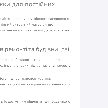
жки для постійних
сміття – запорука успішного завершення
амінний витратний матеріал, що
опиленовые в Києві за вигідною ціною на
 ремонті та будівництві
ропіленової тканини, призначена для
оліпропіленових мішків має ряд переваг:
сту під час транспортування.
анні завдяки міцним ручкам (у залежності
ь їх доступним рішенням для будь-якого