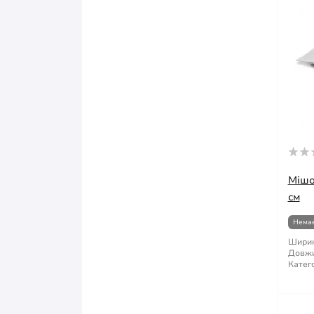
Мішо
см
Немає
Ширин
Довжи
Катего