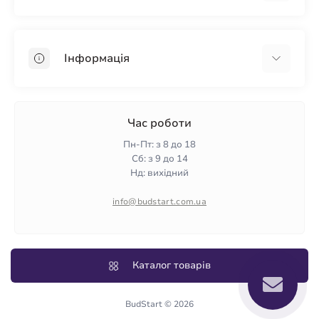
Гіпсокартон
OSB
Інформація
Пінопласт
Пінополістирол
Доставка
Мінеральна вата
Оплата
Час роботи
Клей для плитки
Контакти
Пн-Пт: з 8 до 18
Гарантія та повернення
Сб: з 9 до 14
Нд: вихідний
Політика конфіденційності
Про нас
info@budstart.com.ua
Відгуки
Карта сайту
Виробники
Каталог товарів
BudStart © 2026