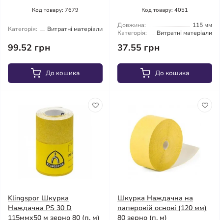
Код товару: 7679
Код товару: 4051
Довжина:
115 мм
Категорія:
Витратні матеріали
Категорія:
Витратні матеріали
99.52 грн
37.55 грн
До кошика
До кошика
Klingspor Шкурка
Шкурка Наждачна на
Наждачна PS 30 D
паперовій основі (120 мм)
115ммх50 м зерно 80 (п. м)
80 зерно (п. м)