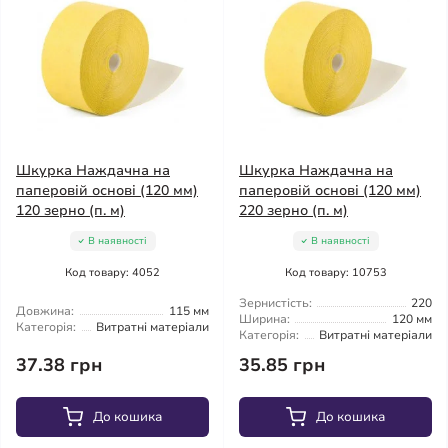
Шкурка Наждачна на
Шкурка Наждачна на
паперовій основі (120 мм)
паперовій основі (120 мм)
120 зерно (п. м)
220 зерно (п. м)
В наявності
В наявності
Код товару: 4052
Код товару: 10753
Зернистість:
220
Довжина:
115 мм
Ширина:
120 мм
Категорія:
Витратні матеріали
Категорія:
Витратні матеріали
37.38 грн
35.85 грн
До кошика
До кошика