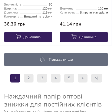
Зернистість:
60
Ширина:
120 мм
Довжина:
120 мм
Довжина:
115 мм
Категорія:
Витратні матеріали
Категорія:
Витратні матеріали
36.36 грн
41.14 грн
До кошика
До кошика
Показати ще
1
2
3
4
5
>
>|
Наждачний папір оптові
знижки для постійних клієнтів
Якісний ремонт та будівництво неможливі без