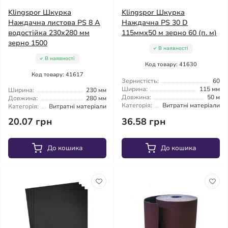
Klingspor Шкурка
Klingspor Шкурка
Наждачна листова PS 8 A
Наждачна PS 30 D
водостійка 230x280 мм
115ммх50 м зерно 60 (п. м)
зерно 1500
В наявності
В наявності
Код товару: 41630
Код товару: 41617
Зернистість:
60
Ширина:
115 мм
Ширина:
230 мм
Довжина:
50 м
Довжина:
280 мм
Категорія:
Витратні матеріали
Категорія:
Витратні матеріали
20.07 грн
36.58 грн
До кошика
До кошика