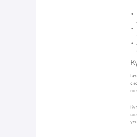
К
Ін
си
онл
Куп
впл
усь