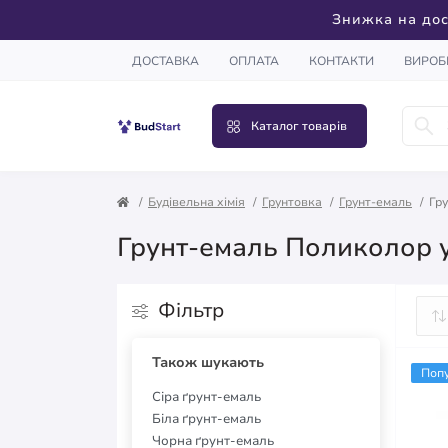
Знижка на дос
ДОСТАВКА
ОПЛАТА
КОНТАКТИ
ВИРОБ
Каталог товарів
Будівельна хімія
Грунтовка
Грунт-емаль
Гр
Грунт-емаль Поликолор у
Фільтр
Також шукають
Поп
Сіра ґрунт-емаль
Біла ґрунт-емаль
Чорна ґрунт-емаль