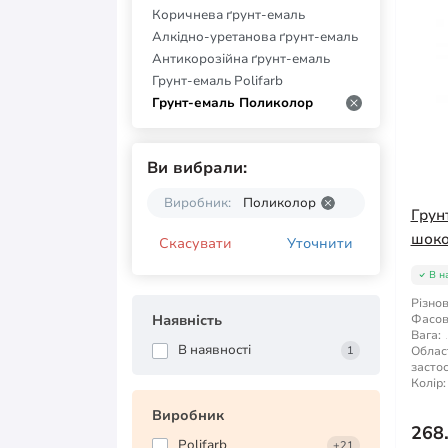
Коричнева ґрунт-емаль
Алкідно-уретанова ґрунт-емаль
Антикорозійна ґрунт-емаль
Грунт-емаль Polifarb
Грунт-емаль Поликолор
Ви вибрали:
Виробник:
Поликолор
Грун
шоко
Скасувати
Уточнити
В н
Різнов
Наявність
Фасов
Вага:
В наявності
1
Облас
засто
Колір:
Виробник
268
Polifarb
+21