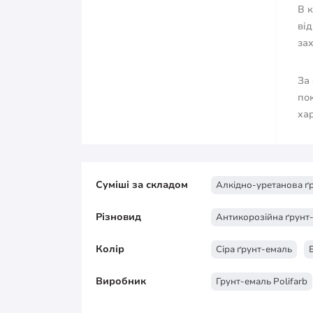
В 
від
за
За 
по
ха
Суміші за складом
Алкідно-уретанова ґ
Різновид
Антикорозійна ґрунт
Колір
Сіра ґрунт-емаль
Виробник
Грунт-емаль Polifarb