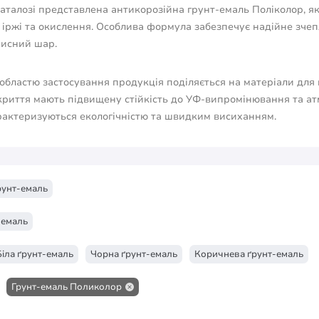
каталозі представлена антикорозійна грунт-емаль Поліколор, я
 іржі та окислення. Особлива формула забезпечує надійне зче
хисний шар.
областю застосування продукція поділяється на матеріали для в
криття мають підвищену стійкість до УФ-випромінювання та атм
рактеризуються екологічністю та швидким висиханням.
рунт-емаль
-емаль
Біла ґрунт-емаль
Чорна ґрунт-емаль
Коричнева ґрунт-емаль
Грунт-емаль Поликолор