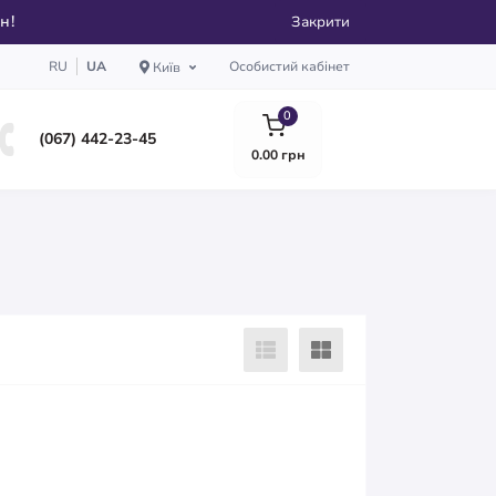
рн!
Закрити
RU
UA
Особистий кабінет
Київ
0
(067) 442-23-45
0.00 грн