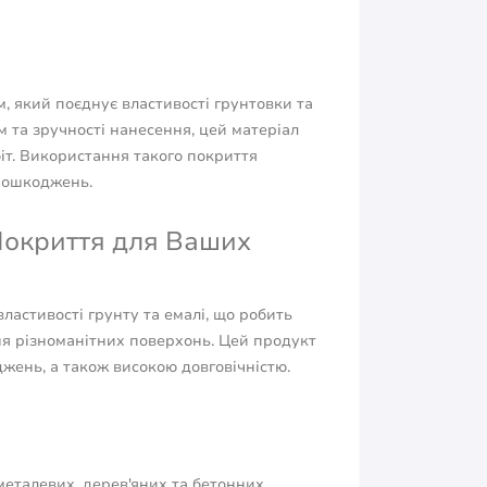
 який поєднує властивості грунтовки та
 та зручності нанесення, цей матеріал
іт. Використання такого покриття
 пошкоджень.
Покриття для Ваших
властивості грунту та емалі, що робить
я різноманітних поверхонь. Цей продукт
джень, а також високою довговічністю.
металевих, дерев'яних та бетонних