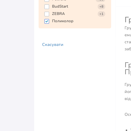
BudStart
+8
ZEBRA
+1
Г
Поликолор
Гр
ема
ст
Скасувати
заб
Г
П
Гру
йо
від
Осн