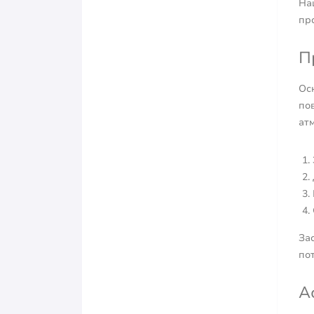
На
про
П
Ос
по
ат
Зас
по
А