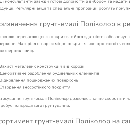
ші консультанти завжди готові допомогти з вибором та надати
дукції. Регулярні акції та спеціальні пропозиції роблять покуп
ризначення грунт-емалі Поліколор в рем
новною перевагою цього покриття є його здатність забезпечува
верхонь. Матеріал створює міцне покриття, яке протистоїть вп
мосферних явищ.
Захист металевих конструкцій від корозії
Декоративне оздоблення будівельних елементів
Відновлення пошкоджених поверхонь
Створення зносостійкого покриття
тосування грунт-емалі Поліколор дозволяє значно скоротити ча
требує попереднього грунтування.
сортимент грунт-емалі Поліколор на сайт