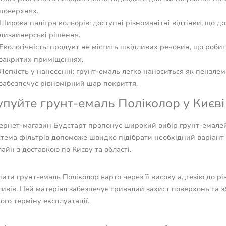
поверхнях.
Широка палітра кольорів: доступні різноманітні відтінки, що д
дизайнерські рішення.
Екологічність: продукт не містить шкідливих речовин, що роби
закритих приміщеннях.
Легкість у нанесенні: грунт-емаль легко наноситься як пензлем
забезпечує рівномірний шар покриття.
упуйте грунт-емаль Поліколор у Києві
тернет-магазин Будстарт пропонує широкий вибір грунт-емале
стема фільтрів допоможе швидко підібрати необхідний варіан
айн з доставкою по Києву та області.
ити грунт-емаль Поліколор варто через її високу адгезію до різ
ивів. Цей матеріал забезпечує тривалий захист поверхонь та з
ого терміну експлуатації.