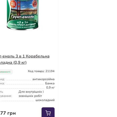
т-емаль 3 в 1 Корабельна
ладна (0,9 кг)
Код товару: 21194
аявності
ид:
антикорозійна
ка:
Банка
0,9 кг
ть
Для внутрішніх і
сування:
зовнішніх робіт
шоколадний
.77 грн