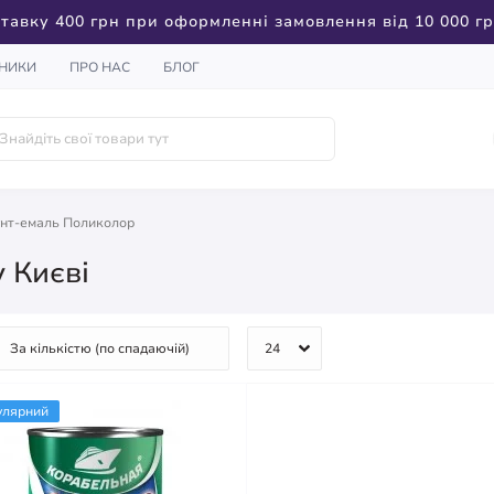
тавку 400 грн при оформленні замовлення від 10 000 г
НИКИ
ПРО НАС
БЛОГ
унт-емаль Поликолор
 Києві
улярний