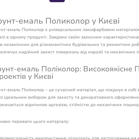
рунт-емаль Поликолор у Києві
унт-емаль Поліколор є універсальним лакофарбовим матеріалом,
лі в одному продукті. Завдяки своїм захисним характеристикам
ав незамінним для різноманітних будівельних та ремонтних роб
езпечує надійний захист поверхонь від корозії та механічних
рунт-емаль Поліколор: Високоякісне 
роектів у Києві
нт-емаль Поліколор – це сучасний матеріал, що поєднує в собі 
го ідеальним вибором для захисту та декоративного оформленн
значається відмінною адгезією, стійкістю до механічних пошко
овні переваги цього матеріалу:
Універсальність використання: підходить для застосування на 