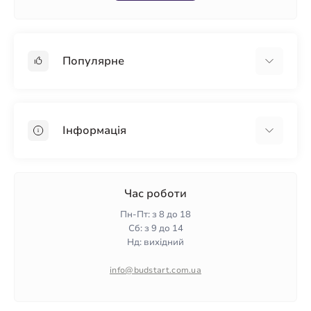
Популярне
Гіпсокартон
OSB
Інформація
Пінопласт
Пінополістирол
Доставка
Мінеральна вата
Оплата
Час роботи
Клей для плитки
Контакти
Пн-Пт: з 8 до 18
Гарантія та повернення
Сб: з 9 до 14
Нд: вихідний
Політика конфіденційності
Про нас
info@budstart.com.ua
Відгуки
Карта сайту