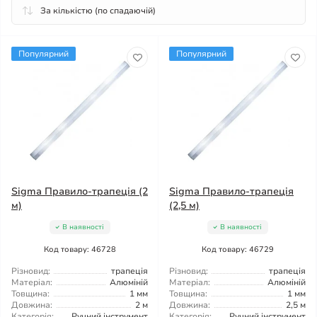
Популярний
Популярний
Sigma Правило-трапеція (2
Sigma Правило-трапеція
м)
(2,5 м)
В наявності
В наявності
Код товару: 46728
Код товару: 46729
Різновид:
трапеція
Різновид:
трапеція
Матеріал:
Алюміній
Матеріал:
Алюміній
Товщина:
1 мм
Товщина:
1 мм
Довжина:
2 м
Довжина:
2,5 м
Категорія:
Ручний інструмент
Категорія:
Ручний інструмент