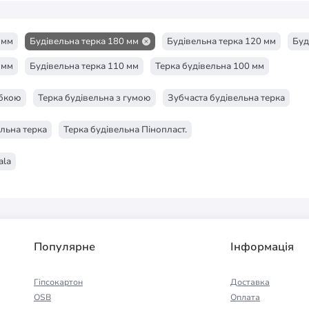
 мм
Будівельна терка 180 мм
Будівельна терка 120 мм
Буд
 мм
Будівельна терка 110 мм
Терка будівельна 100 мм
убкою
Терка будівельна з гумою
Зубчаста будівельна терка
льна терка
Терка будівельна Пінопласт.
ala
Популярне
Інформація
Гіпсокартон
Доставка
OSB
Оплата