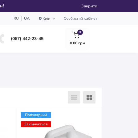
рн!
Закрити
RU
UA
Особистий кабінет
Київ
0
(067) 442-23-45
0.00 грн
Популярний
Закінчується