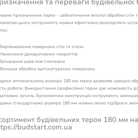
ризначення та переваги будівельної т
овне призначення терки - забезпечення якісної обробки стін та
помогою цього інструменту можна ефективно розподіляти штукат
іші.
Вирівнювання поверхонь стін та стель
Нанесення декоративних покриттів
Затирання швів між плитками
Фінішна обробка оштукатурених поверхонь
вдяки оптимальному розміру 180 мм терка дозволяє швидко обр
сть роботи. Використання професійної терки дає можливість до
аткових зусиль. Ергономічна конструкція інструменту зменшує 
вдяки стандартному розміру 180 мм можна легко підібрати змін
сортимент будівельних терок 180 мм на
tps://budstart.com.ua