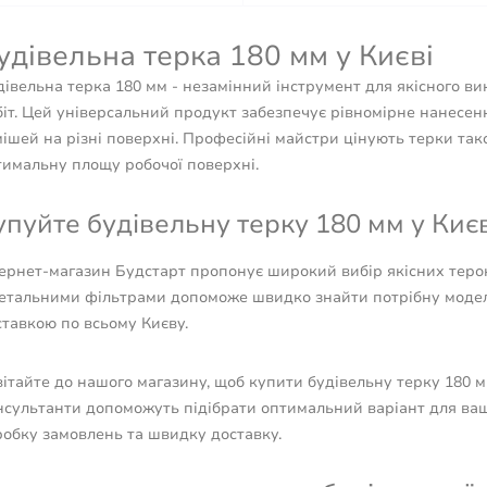
удівельна терка 180 мм у Києві
дівельна терка 180 мм - незамінний інструмент для якісного 
біт. Цей універсальний продукт забезпечує рівномірне нанесен
ішей на різні поверхні. Професійні майстри цінують терки тако
тимальну площу робочої поверхні.
упуйте будівельну терку 180 мм у Києв
тернет-магазин Будстарт пропонує широкий вибір якісних теро
детальними фільтрами допоможе швидко знайти потрібну моде
тавкою по всьому Києву.
ітайте до нашого магазину, щоб купити будівельну терку 180 м
нсультанти допоможуть підібрати оптимальний варіант для ва
робку замовлень та швидку доставку.