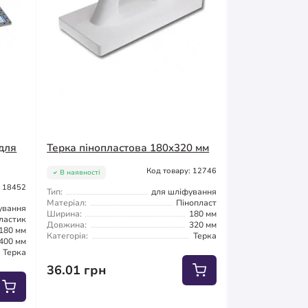
для
Терка пінопластова 180x320 мм
Код товару: 12746
В наявності
: 18452
Тип:
для шліфування
Матеріал:
Пінопласт
ування
Ширина:
180 мм
ластик
Довжина:
320 мм
180 мм
Категорія:
Терка
400 мм
Терка
36.01 грн