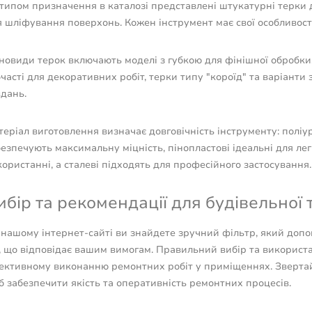
типом призначення в каталозі представлені штукатурні терки д
 шліфування поверхонь. Кожен інструмент має свої особливості
новиди терок включають моделі з губкою для фінішної обробки,
часті для декоративних робіт, терки типу "короїд" та варіант
дань.
еріал виготовлення визначає довговічність інструменту: поліур
езпечують максимальну міцність, пінопластові ідеальні для легк
ористанні, а сталеві підходять для професійного застосування.
ибір та рекомендації для будівельної 
 нашому інтернет-сайті ви знайдете зручний фільтр, який доп
, що відповідає вашим вимогам. Правильний вибір та використ
ективному виконанню ремонтних робіт у приміщеннях. Звертай
 забезпечити якість та оперативність ремонтних процесів.