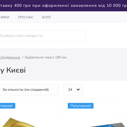
тавку 400 грн при оформленні замовлення від 10 000 г
НИКИ
ПРО НАС
БЛОГ
а будівельна
Будівельна терка 180 мм
у Києві
улярний
Популярний