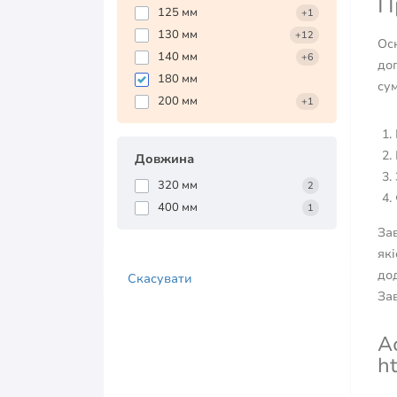
П
125 мм
+1
130 мм
+12
Осн
140 мм
+6
до
180 мм
сум
200 мм
+1
Довжина
320 мм
2
400 мм
1
За
які
дод
Скасувати
За
А
ht