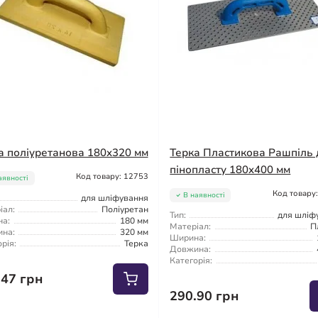
а поліуретанова 180x320 мм
Терка Пластикова Рашпіль 
пінопласту 180x400 мм
Код товару: 12753
аявності
Код товару
В наявності
для шліфування
іал:
Поліуретан
Тип:
для шліф
а:
180 мм
Матеріал:
П
на:
320 мм
Ширина:
рія:
Терка
Довжина:
Категорія:
.47 грн
290.90 грн