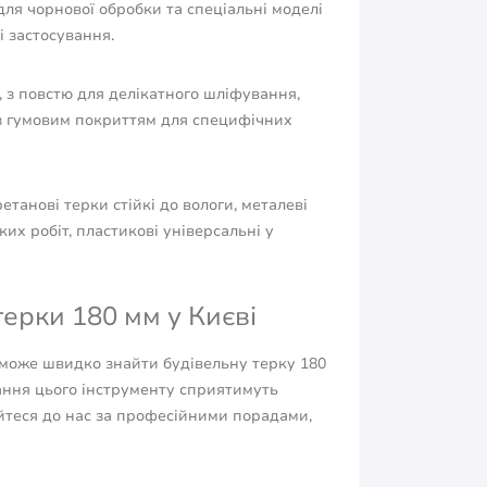
ля чорнової обробки та спеціальні моделі
 застосування.
 з повстю для делікатного шліфування,
и з гумовим покриттям для специфічних
етанові терки стійкі до вологи, металеві
их робіт, пластикові універсальні у
терки 180 мм у Києві
оможе швидко знайти будівельну терку 180
ання цього інструменту сприятимуть
теся до нас за професійними порадами,