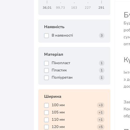
36,01
99,73
163
227
291
Б
Бу
Наявність
ро
В наявності
3
сум
оп
Матеріал
К
Пінопласт
1
Пластик
1
Ін
Поліуретан
1
з 
дос
Ширина
Зав
100 мм
+3
Ко
105 мм
+1
об
110 мм
+1
120 мм
+5