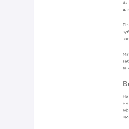
За 
для
Різ
зуб
зав
Мат
заб
вик
В
На
мм
еф
щоб