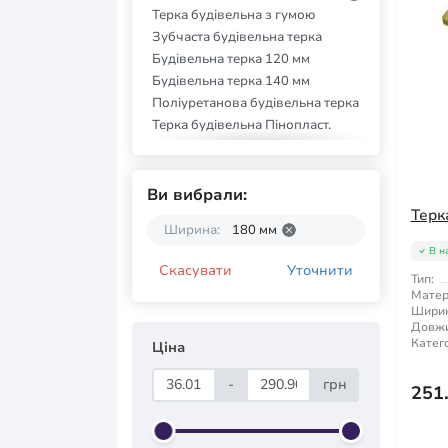
Терка будівельна з гумою
Зубчаста будівельна терка
Будівельна терка 120 мм
Будівельна терка 140 мм
Поліуретанова будівельна терка
Терка будівельна Пінопласт.
Будівельна терка 130 мм
Будівельна терка 110 мм
Терка будівельна 100 мм
Ви вибрали:
Терка будівельна Kubala
Терк
Ширина:
180 мм
В н
Скасувати
Уточнити
Тип:
Матер
Ширин
Довжи
Катего
Ціна
-
грн
251