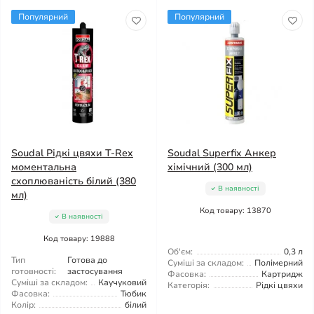
Популярний
Популярний
Soudal Рідкі цвяхи T-Rex
Soudal Superfix Анкер
моментальна
хімічний (300 мл)
схоплюваність білий (380
В наявності
мл)
Код товару: 13870
В наявності
Код товару: 19888
Об'єм:
0,3 л
Тип
Готова до
Суміші за складом:
Полімерний
готовності:
застосування
Фасовка:
Картридж
Суміші за складом:
Каучуковий
Категорія:
Рідкі цвяхи
Фасовка:
Тюбик
Колір:
білий