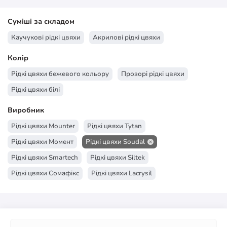
Суміші за складом
Каучукові рідкі цвяхи
Акрилові рідкі цвяхи
Колір
Рідкі цвяхи бежевого кольору
Прозорі рідкі цвяхи
Рідкі цвяхи білі
Виробник
Рідкі цвяхи Mounter
Рідкі цвяхи Tytan
Рідкі цвяхи Момент
Рідкі цвяхи Soudal
Рідкі цвяхи Smartech
Рідкі цвяхи Siltek
Рідкі цвяхи Сомафікс
Рідкі цвяхи Lacrysil