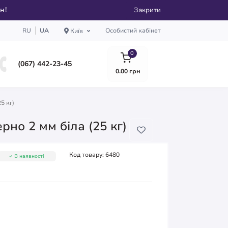
рн!
Закрити
RU
UA
Особистий кабінет
Київ
0
(067) 442-23-45
0.00 грн
5 кг)
рно 2 мм біла (25 кг)
Код товару:
6480
В наявності