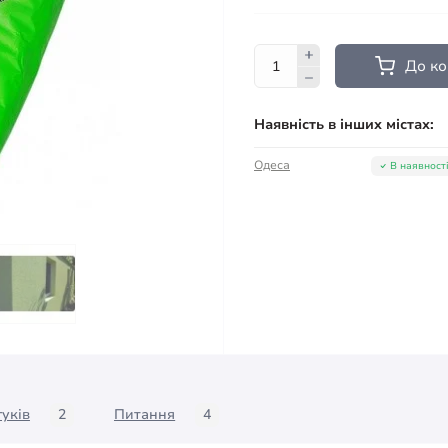
До к
Наявність в інших містах:
Одеса
В наявност
гуків
2
Питання
4