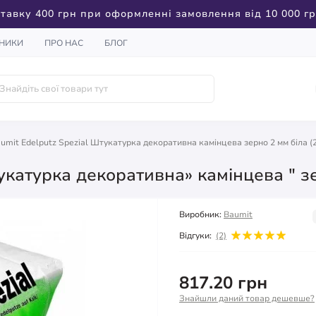
тавку 400 грн при оформленні замовлення від 10 000 г
НИКИ
ПРО НАС
БЛОГ
umit Edelputz Spezial Штукатурка декоративна камінцева зерно 2 мм біла (2
укатурка декоративна» камінцева " зе
Виробник:
Baumit
Відгуки:
(2)
817.20 грн
Знайшли даний товар дешевше?