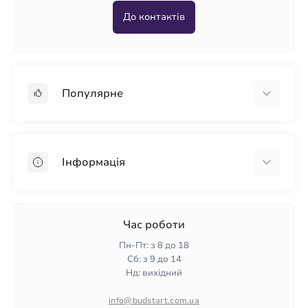
До контактів
Популярне
Гіпсокартон
OSB
Інформація
Пінопласт
Пінополістирол
Доставка
Мінеральна вата
Оплата
Час роботи
Клей для плитки
Контакти
Пн-Пт: з 8 до 18
Гарантія та повернення
Сб: з 9 до 14
Нд: вихідний
Політика конфіденційності
Про нас
info@budstart.com.ua