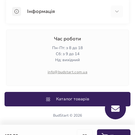
OSB
Інформація
Пінопласт
Пінополістирол
Доставка
Мінеральна вата
Оплата
Час роботи
Клей для плитки
Контакти
Пн-Пт: з 8 до 18
Гарантія та повернення
Сб: з 9 до 14
Нд: вихідний
Політика конфіденційності
Про нас
info@budstart.com.ua
Відгуки
Карта сайту
Виробники
Каталог товарів
BudStart © 2026