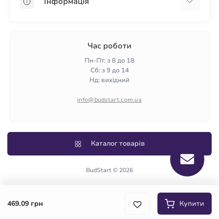
Інформація
Пінопласт
Пінополістирол
Доставка
Мінеральна вата
Оплата
Час роботи
Клей для плитки
Контакти
Пн-Пт: з 8 до 18
Гарантія та повернення
Сб: з 9 до 14
Нд: вихідний
Політика конфіденційності
Про нас
info@budstart.com.ua
Відгуки
Карта сайту
Виробники
Каталог товарів
BudStart © 2026
469.09 грн
Купити