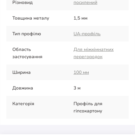
Різновид
посилений
Товщина металу
1,5 мм
Тип профілю
UA-профіль
Область
Для міжкімнатних
застосування
перегородок
Ширина
100 мм
Довжина
3 м
Категорія
Профіль для
гіпсокартону