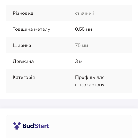
Різновид
стієчний
Товщина металу
0,55 мм
Ширина
75 мм
Довжина
3 м
Категорія
Профіль для
гіпсокартону