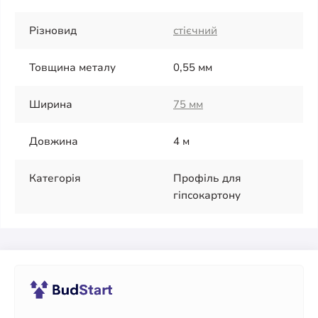
Різновид
стієчний
Товщина металу
0,55 мм
Ширина
75 мм
Довжина
4 м
Категорія
Профіль для
гіпсокартону