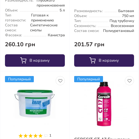
Разновидность:
глубокого
проникновения
Объем:
5 л
Разновидность:
Бытовая
Тип
Готовая к
Объем:
750 мл
готовности:
применению
Тип:
Под трубочку
Состав
Синтетические
Сезонность:
Всесезонная
смеси:
смолы
Состав смеси:
Полиуретановый
Фасовка:
Канистра
260.10 грн
201.57 грн
В корзину
В корзину
Популярный
Популярный
1