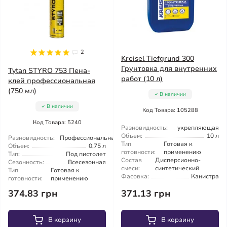
2
Kreisel Tiefgrund 300
Грунтовка для внутренних
Tytan STYRO 753 Пена-
работ (10 л)
клей профессиональная
(750 мл)
В наличии
В наличии
Код Товара: 105288
Код Товара: 5240
Разновидность:
укрепляющая
Объем:
10 л
Разновидность:
Профессиональная
Тип
Готовая к
Объем:
0,75 л
готовности:
применению
Тип:
Под пистолет
Состав
Дисперсионно-
Сезонность:
Всесезонная
смеси:
синтетический
Тип
Готовая к
Фасовка:
Канистра
готовности:
применению
374.83 грн
371.13 грн
В корзину
В корзину