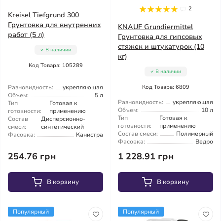
2
Kreisel Tiefgrund 300
Грунтовка для внутренних
KNAUF Grundiermittel
работ (5 л)
Грунтовка для гипсовых
стяжек и штукатурок (10
В наличии
кг)
Код Товара: 105289
В наличии
Разновидность:
укрепляющая
Код Товара: 6809
Объем:
5 л
Разновидность:
укрепляющая
Тип
Готовая к
Объем:
10 л
готовности:
применению
Тип
Готовая к
Состав
Дисперсионно-
готовности:
применению
смеси:
синтетический
Состав смеси:
Полимерный
Фасовка:
Канистра
Фасовка:
Ведро
254.76 грн
1 228.91 грн
В корзину
В корзину
Популярный
Популярный