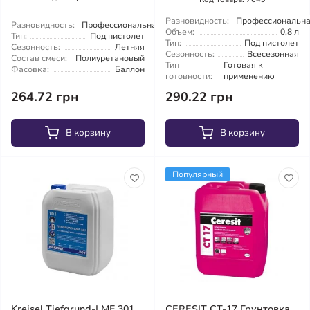
Разновидность:
Профессиональн
Разновидность:
Профессиональная
Объем:
0,8 л
Тип:
Под пистолет
Тип:
Под пистолет
Сезонность:
Летняя
Сезонность:
Всесезонная
Состав смеси:
Полиуретановый
Тип
Готовая к
Фасовка:
Баллон
готовности:
применению
264.72 грн
290.22 грн
В корзину
В корзину
Популярный
Kreisel Tiefgrund-LMF 301
CERESIT CT-17 Грунтовка