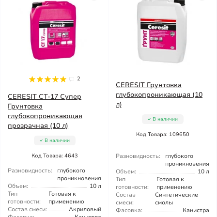
2
CERESIT Грунтовка
глубокопроникающая (10
CERESIT CT-17 Супер
л)
Грунтовка
глубокопроникающая
В наличии
прозрачная (10 л)
Код Товара: 109650
В наличии
Код Товара: 4643
Разновидность:
глубокого
проникновения
Разновидность:
глубокого
Объем:
10 л
проникновения
Тип
Готовая к
Объем:
10 л
готовности:
применению
Тип
Готовая к
Состав
Синтетические
готовности:
применению
смеси:
смолы
Состав смеси:
Акриловый
Фасовка:
Канистра