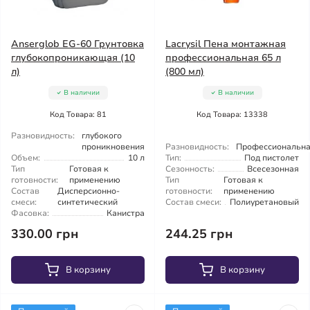
Anserglob EG-60 Грунтовка
Lacrysil Пена монтажная
глубокопроникающая (10
профессиональная 65 л
л)
(800 мл)
В наличии
В наличии
Код Товара: 81
Код Товара: 13338
Разновидность:
глубокого
проникновения
Разновидность:
Профессиональн
Объем:
10 л
Тип:
Под пистолет
Тип
Готовая к
Сезонность:
Всесезонная
готовности:
применению
Тип
Готовая к
Состав
Дисперсионно-
готовности:
применению
смеси:
синтетический
Состав смеси:
Полиуретановый
Фасовка:
Канистра
330.00 грн
244.25 грн
В корзину
В корзину