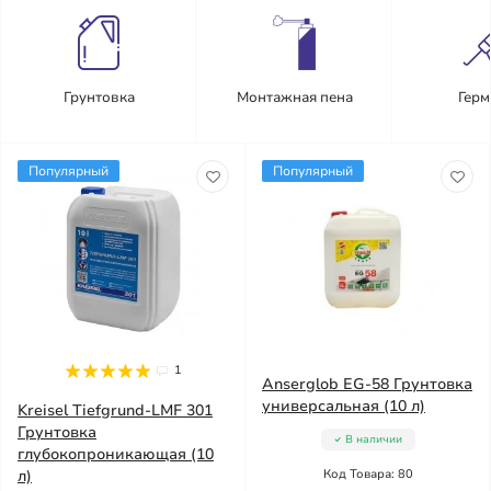
Грунтовка
Монтажная пена
Герм
Популярный
Популярный
1
Anserglob EG-58 Грунтовка
универсальная (10 л)
Kreisel Tiefgrund-LMF 301
Грунтовка
В наличии
глубокопроникающая (10
л)
Код Товара: 80