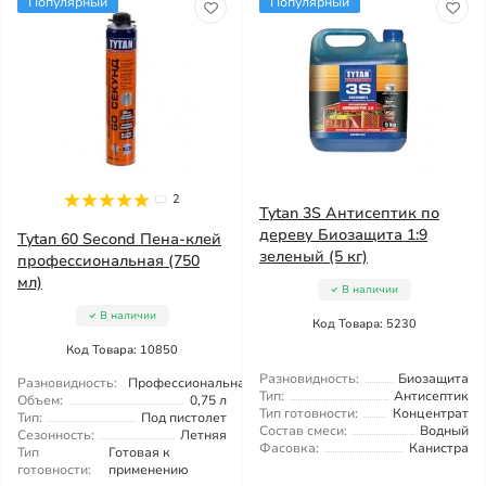
Популярный
Популярный
2
Tytan 3S Антисептик по
дереву Биозащита 1:9
Tytan 60 Second Пена-клей
зеленый (5 кг)
профессиональная (750
мл)
В наличии
В наличии
Код Товара: 5230
Код Товара: 10850
Разновидность:
Биозащита
Разновидность:
Профессиональная
Тип:
Антисептик
Объем:
0,75 л
Тип готовности:
Концентрат
Тип:
Под пистолет
Состав смеси:
Водный
Сезонность:
Летняя
Фасовка:
Канистра
Тип
Готовая к
готовности:
применению