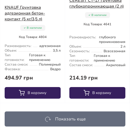
CERESIT CT-17 Грунтовка
глубокопроникающая (2 л)
KNAUF Грунтовка
адгезионная бетон-
В наличии
контакт (5 кг/3,5 л)
Код Товара: 4641
В наличии
Код Товара: 4804
Разновидность:
глубокого
проникновения
Разновидность:
адгезионная
Объем:
2 л
Объем:
3,5 л
Сезонность:
Всесезонная
Тип
Готовая к
Тип
Готовая к
готовности:
применению
готовности:
применению
Состав смеси:
Полимерный
Состав смеси:
Акриловый
Фасовка:
Ведро
494.97 грн
214.19 грн
В корзину
В корзину
Показать еще