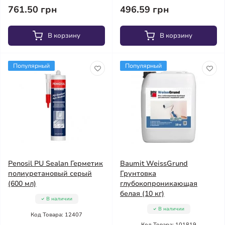
761.50 грн
496.59 грн
В корзину
В корзину
Популярный
Популярный
Penosil PU Sealan Герметик
Baumit WeissGrund
полиуретановый серый
Грунтовка
(600 мл)
глубокопроникающая
белая (10 кг)
В наличии
В наличии
Код Товара: 12407
Код Товара: 101819