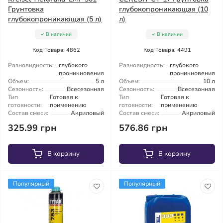
Грунтовка
глубокопроникающая (10
глубокопроникающая (5 л)
л)
В наличии
В наличии
Код Товара: 4862
Код Товара: 4491
Разновидность:
глубокого
Разновидность:
глубокого
проникновения
проникновения
Объем:
5 л
Объем:
10 л
Сезонность:
Всесезонная
Сезонность:
Всесезонная
Тип
Готовая к
Тип
Готовая к
готовности:
применению
готовности:
применению
Состав смеси:
Акриловый
Состав смеси:
Акриловый
325.99 грн
576.86 грн
В корзину
В корзину
Популярный
Популярный