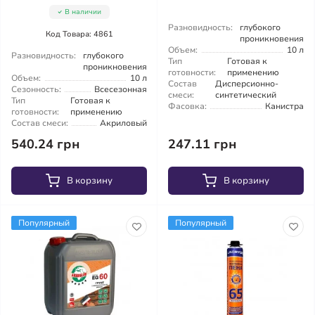
В наличии
Разновидность:
глубокого
Код Товара: 4861
проникновения
Объем:
10 л
Разновидность:
глубокого
Тип
Готовая к
проникновения
готовности:
применению
Объем:
10 л
Состав
Дисперсионно-
Сезонность:
Всесезонная
смеси:
синтетический
Тип
Готовая к
Фасовка:
Канистра
готовности:
применению
Состав смеси:
Акриловый
540.24 грн
247.11 грн
В корзину
В корзину
Популярный
Популярный