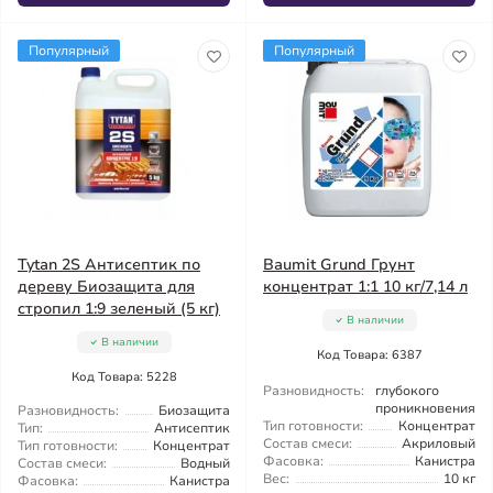
Популярный
Популярный
Tytan 2S Антисептик по
Baumit Grund Грунт
дереву Биозащита для
концентрат 1:1 10 кг/7,14 л
стропил 1:9 зеленый (5 кг)
В наличии
В наличии
Код Товара: 6387
Код Товара: 5228
Разновидность:
глубокого
проникновения
Разновидность:
Биозащита
Тип готовности:
Концентрат
Тип:
Антисептик
Состав смеси:
Акриловый
Тип готовности:
Концентрат
Фасовка:
Канистра
Состав смеси:
Водный
Вес:
10 кг
Фасовка:
Канистра