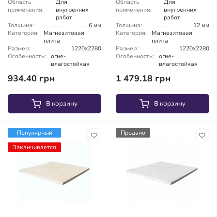
Область
Для
Область
Для
применения:
внутренних
применения:
внутренних
работ
работ
Толщина:
6 мм
Толщина:
12 мм
Категория:
Магнезитовая
Категория:
Магнезитовая
плита
плита
Размер:
1220x2280
Размер:
1220x2280
Особенность:
огне-
Особенность:
огне-
влагостойкая
влагостойкая
934.40 грн
1 479.18 грн
В корзину
В корзину
Популярный
Продано
Заканчивается