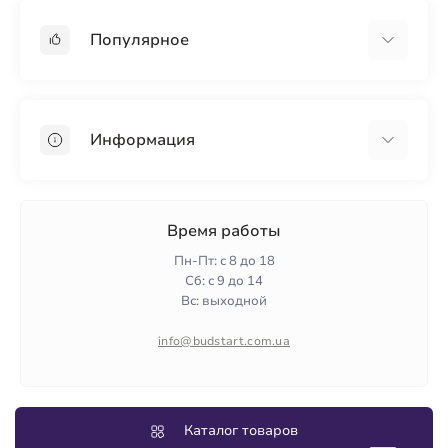
Популярное
Гипсокартон
OSB
Информация
Пенопласт
Пенополистирол
Доставка
Минеральная вата
Оплата
Время работы
Клей для плитки
Контакты
Пн-Пт: с 8 до 18
Гарантия и возврат
Сб: с 9 до 14
Вс: выходной
Политика конфиденциальности
О нас
info@budstart.com.ua
Отзывы
Карта сайта
Производители
Каталог товаров