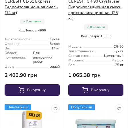
CERESIT CL-51 Express
CERESIT CR 90 Crystaliser
Гидроизоляционная смесь
Гидроизоляционная смесь
(14 кг)
кристаллизационная (25
кг)
В наличии
В наличии
Код Товара: 4600
Код Товара: 13385
Тип готовности:
Сухая
Фасовка:
Ведро
Модель:
CR-90
Вес:
14 кг
Тип готовности:
Сухая
Область
Для
Состав смеси:
Цементный
применения:
внутренних
Фасовка:
Мешок
работ
Вес:
25 кг
Цвет:
серый
2 400.90 грн
1 065.38 грн
В корзину
В корзину
Популярный
Популярный