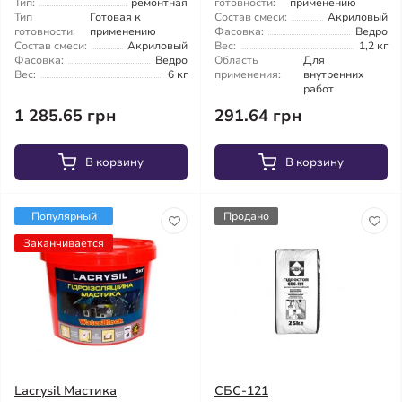
Тип:
ремонтная
готовности:
применению
Тип
Готовая к
Состав смеси:
Акриловый
готовности:
применению
Фасовка:
Ведро
Состав смеси:
Акриловый
Вес:
1,2 кг
Фасовка:
Ведро
Область
Для
Вес:
6 кг
применения:
внутренних
работ
1 285.65 грн
291.64 грн
В корзину
В корзину
Популярный
Продано
Заканчивается
Lacrysil Мастика
СБС-121