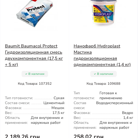
Baumit Baumacol Protect
Нанофарб Hydroplast
Гидроизоляционная смесь
Мастика
двухкомпонентная (17,5 кг
гидроизоляционная
+ 5 кг)
однокомпонентная (1,4 кг)
В наличии
В наличии
Код Товара: 107352
Код Товара: 109688
Тип
Готовая к
Тип готовности:
Сухая
готовности:
применению
Состав смеси:
Цементный
Состав
Вододисперсионный
Фасовка:
Мешок
смеси:
Вес:
17,5 кг
Фасовка:
Ведро
Область
Для внутренних и
Вес:
1,4 кг
применения:
наружных работ
Область
Для внутренних и
применения:
наружных работ
2 189.26 грн
258.02 грн