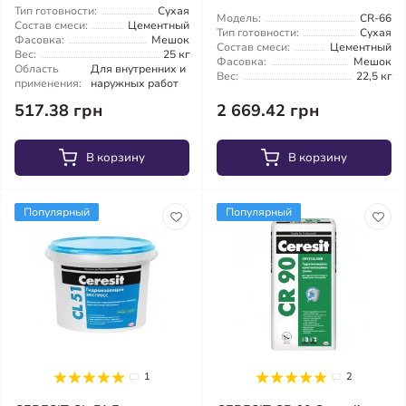
Тип готовности:
Сухая
Модель:
CR-66
Состав смеси:
Цементный
Тип готовности:
Сухая
Фасовка:
Мешок
Состав смеси:
Цементный
Вес:
25 кг
Фасовка:
Мешок
Область
Для внутренних и
Вес:
22,5 кг
применения:
наружных работ
517.38 грн
2 669.42 грн
В корзину
В корзину
Популярный
Популярный
1
2