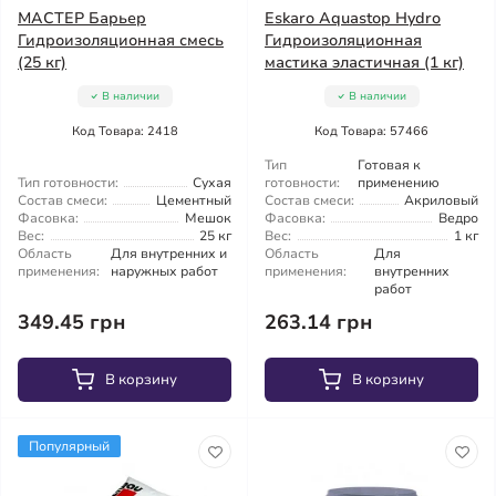
МАСТЕР Барьер
Eskaro Aquastop Hydro
Гидроизоляционная смесь
Гидроизоляционная
(25 кг)
мастика эластичная (1 кг)
В наличии
В наличии
Код Товара: 2418
Код Товара: 57466
Тип
Готовая к
Тип готовности:
Сухая
готовности:
применению
Состав смеси:
Цементный
Состав смеси:
Акриловый
Фасовка:
Мешок
Фасовка:
Ведро
Вес:
25 кг
Вес:
1 кг
Область
Для внутренних и
Область
Для
применения:
наружных работ
применения:
внутренних
работ
349.45 грн
263.14 грн
В корзину
В корзину
Популярный