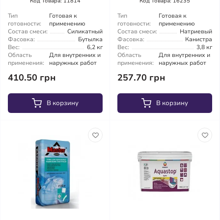
Код Товара: 11814
Код Товара: 16235
Тип
Готовая к
Тип
Готовая к
готовности:
применению
готовности:
применению
Состав смеси:
Силикатный
Состав смеси:
Натриевый
Фасовка:
Бутылка
Фасовка:
Канистра
Вес:
6,2 кг
Вес:
3,8 кг
Область
Для внутренних и
Область
Для внутренних и
применения:
наружных работ
применения:
наружных работ
410.50 грн
257.70 грн
В корзину
В корзину