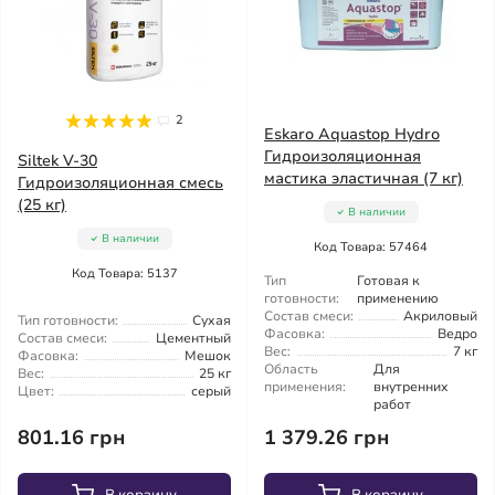
2
Eskaro Aquastop Hydro
Гидроизоляционная
Siltek V-30
мастика эластичная (7 кг)
Гидроизоляционная смесь
(25 кг)
В наличии
В наличии
Код Товара: 57464
Код Товара: 5137
Тип
Готовая к
готовности:
применению
Состав смеси:
Акриловый
Тип готовности:
Сухая
Фасовка:
Ведро
Состав смеси:
Цементный
Вес:
7 кг
Фасовка:
Мешок
Область
Для
Вес:
25 кг
применения:
внутренних
Цвет:
серый
работ
801.16 грн
1 379.26 грн