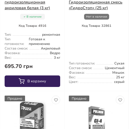
гидроизоляционная
Гидроизоляционная смесь
акриловая белая (3 кг)
«ГидроСтоп» (25 кг)
В наличии
Нет в наличии
Код Товара: 4916
Код Товара: 32861
Тип:
ремонтная
Тип
Готовая к
готовности:
применению
Состав смеси:
Акриловый
Фасовка:
Ведро
Вес:
3 кг
Тип готовности:
Сухая
695.70 грн
Состав смеси:
Цементный
Фасовка:
Мешок
Вес:
25 кг
В корзину
Цвет:
серый
Продано
Продано