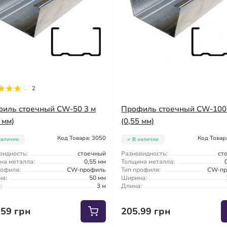
2
иль стоечный CW-50 3 м
Профиль стоечный CW-100
 мм)
(0,55 мм)
Код Товара: 3050
Код Товар
наличии
В наличии
видность:
стоечный
Разновидность:
ст
на металла:
0,55 мм
Толщина металла:
рофиля:
CW-профиль
Тип профиля:
CW-пр
а:
50 мм
Ширина:
:
3 м
Длина:
.59 грн
205.99 грн