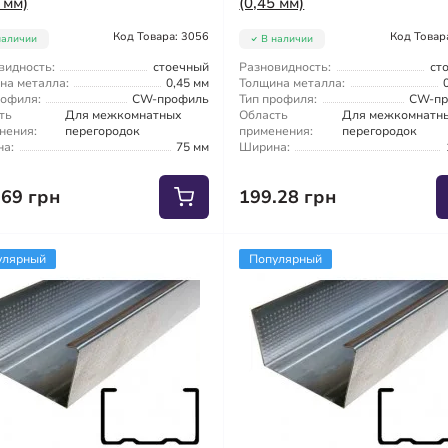
 мм)
(0,45 мм)
Код Товара: 3056
Код Товар
наличии
В наличии
видность:
стоечный
Разновидность:
ст
на металла:
0,45 мм
Толщина металла:
рофиля:
CW-профиль
Тип профиля:
CW-пр
ть
Для межкомнатных
Область
Для межкомнатн
нения:
перегородок
применения:
перегородок
а:
75 мм
Ширина:
.69 грн
199.28 грн
улярный
Популярный