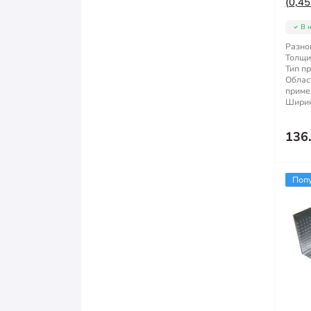
(0,45
В 
Разно
Толщи
Тип п
Облас
приме
Ширин
136
Поп