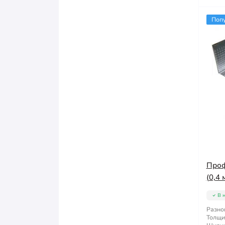
Поп
Проф
(0,4 
В 
Разно
Толщи