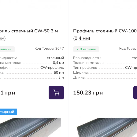
иль стоечный CW-50 3 м
Профиль стоечный CW-100
мм)
(0,4 мм)
Код Товара: 3047
Код Товар
наличии
В наличии
видность:
стоечный
Разновидность:
ст
на металла:
0,4 мм
Толщина металла:
рофиля:
CW-профиль
Тип профиля:
CW-пр
а:
50 мм
Ширина:
:
3 м
Длина:
81 грн
150.23 грн
улярный