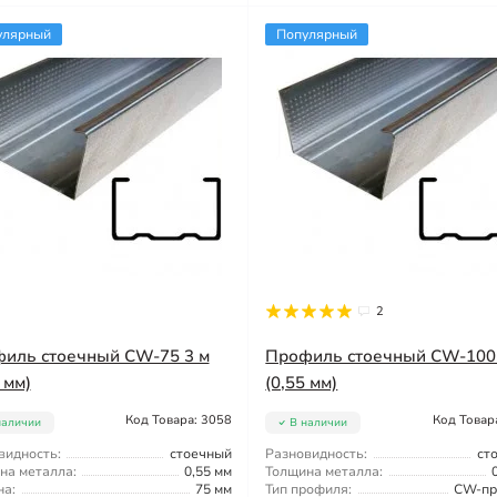
улярный
Популярный
2
иль стоечный CW-75 3 м
Профиль стоечный CW-100
 мм)
(0,55 мм)
Код Товара: 3058
Код Товар
наличии
В наличии
видность:
стоечный
Разновидность:
ст
на металла:
0,55 мм
Толщина металла:
а:
75 мм
Тип профиля:
CW-пр