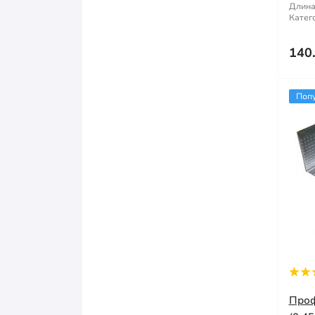
Длина
Катег
140
Поп
Проф