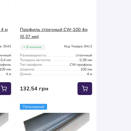
 4 м
Профиль стоечный CW-100 4м
(0,37 мм)
а: 3043
Код Товара: 8413
В наличии
оечный
Разновидность:
стоечный
0,4 мм
Толщина металла:
0,38 мм
офиль
Тип профиля:
CW-профиль
100 мм
Ширина:
100 мм
4 м
Длина:
4 м
132.54 грн
Популярный