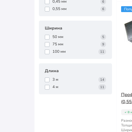
0,45 мм
6
0,55 мм
6
Поп
Ширина
50 мм
5
75 мм
9
100 мм
11
Длина
3 м
14
4 м
11
Проф
(0,55
В 
Разно
Толщи
Ширин