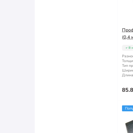
Проф
(0,4 
В 
Разно
Толщи
Тип п
Ширин
Длина
85.
Поп