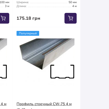
100 мм
Ширина:
50 мм
3 м
Длина:
4 м
175.18 грн
Популярный
 4 м
Профиль стоечный CW-75 4 м