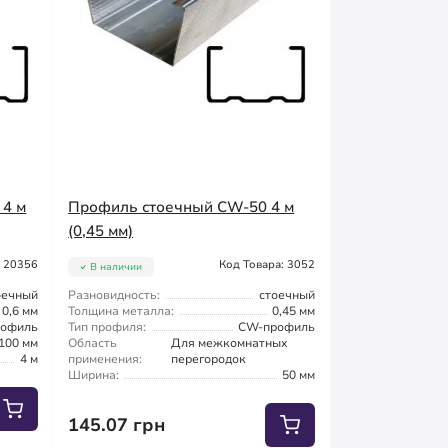
 4 м
Профиль стоечный CW-50 4 м
(0,45 мм)
: 20356
Код Товара: 3052
В наличии
оечный
Разновидность:
стоечный
0,6 мм
Толщина металла:
0,45 мм
офиль
Тип профиля:
CW-профиль
100 мм
Область
Для межкомнатных
4 м
применения:
перегородок
Ширина:
50 мм
145.07 грн