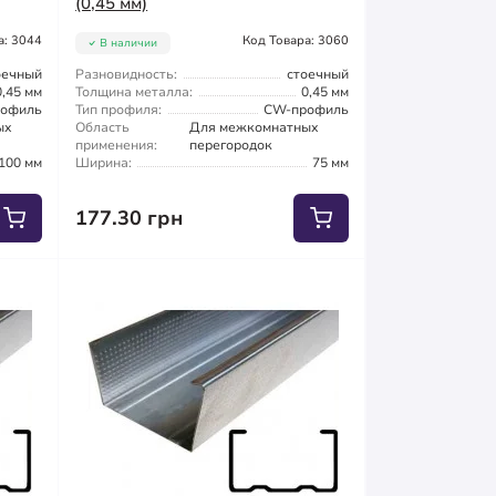
(0,45 мм)
а: 3044
Код Товара: 3060
В наличии
оечный
Разновидность:
стоечный
0,45 мм
Толщина металла:
0,45 мм
офиль
Тип профиля:
CW-профиль
ых
Область
Для межкомнатных
применения:
перегородок
100 мм
Ширина:
75 мм
177.30 грн