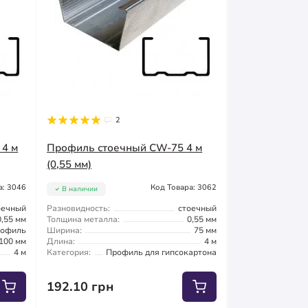
2
 4 м
Профиль стоечный CW-75 4 м
(0,55 мм)
а: 3046
Код Товара: 3062
В наличии
оечный
Разновидность:
стоечный
0,55 мм
Толщина металла:
0,55 мм
офиль
Ширина:
75 мм
100 мм
Длина:
4 м
4 м
Категория:
Профиль для гипсокартона
192.10 грн