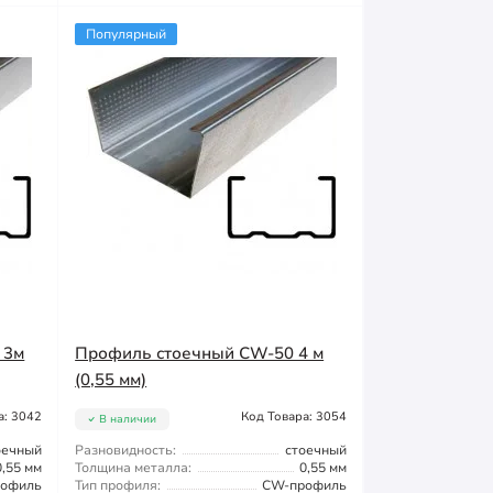
Популярный
 3м
Профиль стоечный CW-50 4 м
(0,55 мм)
а: 3042
Код Товара: 3054
В наличии
оечный
Разновидность:
стоечный
0,55 мм
Толщина металла:
0,55 мм
офиль
Тип профиля:
CW-профиль