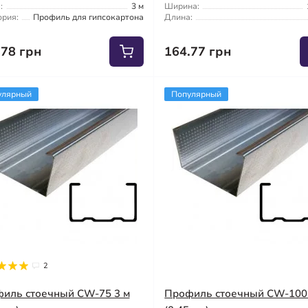
:
3 м
Ширина:
ория:
Профиль для гипсокартона
Длина:
.78 грн
164.77 грн
улярный
Популярный
2
иль стоечный CW-75 3 м
Профиль стоечный CW-100