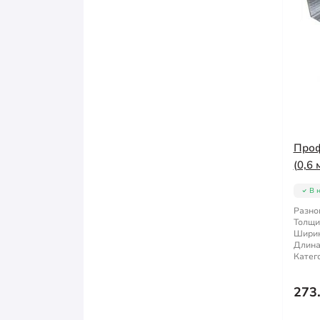
Проф
(0,6 
В 
Разно
Толщи
Ширин
Длина
Катег
273