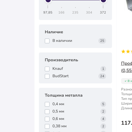
97,85
166
235
304
372
Наличие
В наличии
25
Производитель
Проф
Knauf
1
(0,55
BudStart
24
В 
Разно
Толщи
Толщина металла
Тип п
Ширин
0,4 мм
5
Длина
0,5 мм
2
0,6 мм
4
117
0,38 мм
2