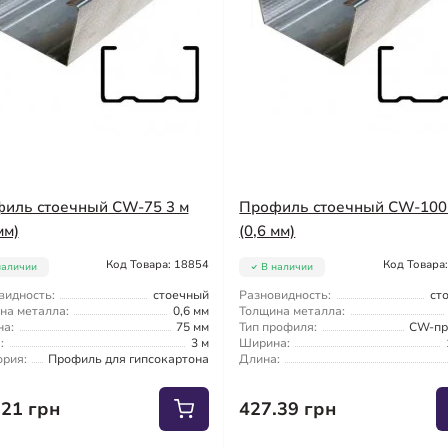
иль стоечный CW-75 3 м
Профиль стоечный CW-100
мм)
(0,6 мм)
Код Товара: 18854
Код Товара
наличии
В наличии
видность:
стоечный
Разновидность:
ст
на металла:
0,6 мм
Толщина металла:
а:
75 мм
Тип профиля:
CW-пр
:
3 м
Ширина:
ория:
Профиль для гипсокартона
Длина:
.21 грн
427.39 грн