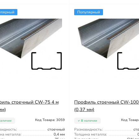
улярный
Популярный
иль стоечный CW-75 4 м
Профиль стоечный CW-100
мм)
(0,37 мм)
Код Товара: 3059
Код Товар
наличии
В наличии
видность:
стоечный
Разновидность:
ст
на металла:
0,4 мм
Толщина металла: