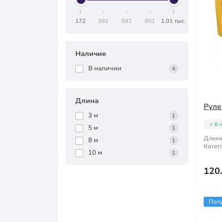
172
382
592
801
1,01 тыс.
Наличие
В наличии
4
Длина
Руле
3 м
1
В 
5 м
1
Длина
8 м
1
Катег
10 м
1
120
Поп