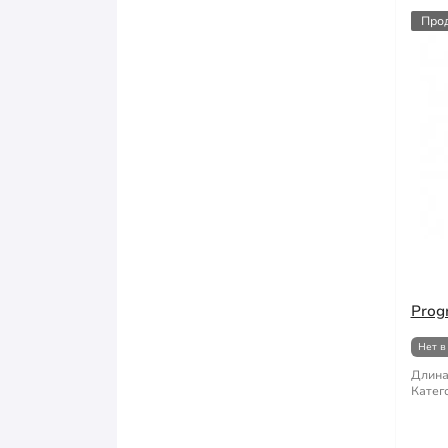
Про
Prog
Нет в
Длина
Катег