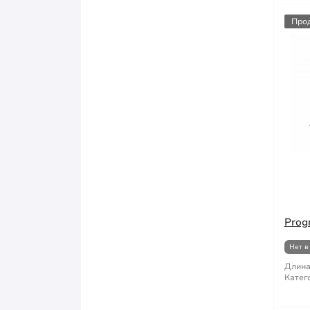
Про
Prog
Нет в
Длина
Катег