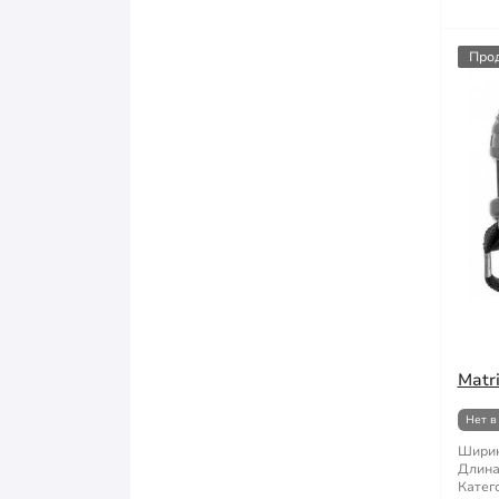
Про
Matr
Нет в
Ширин
Длина
Катег