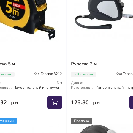
тка 5 м
Рулетка 3 м
Код Товара: 3212
Код Товар
наличии
В наличии
:
5 м
Длина:
ория:
Измерительный инструмент
Категория:
Измерительный инст
.32 грн
123.80 грн
улярный
Продано