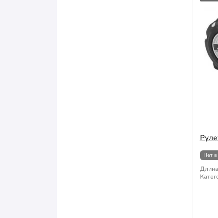
Руле
Нет в
Длина
Катег