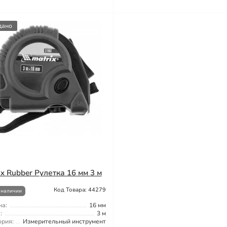
дано
ix Rubber Рулетка 16 мм 3 м
Код Товара: 44279
 наличии
а:
16 мм
:
3 м
ория:
Измерительный инструмент