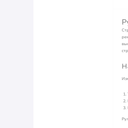
Р
Ст
ре
вы
стр
Н
Из
Ру