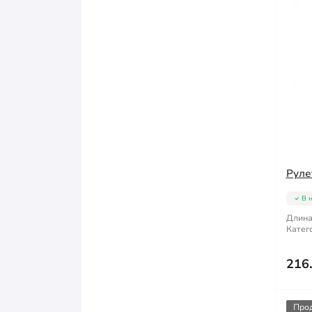
Руле
В 
Длина
Катег
216
Про