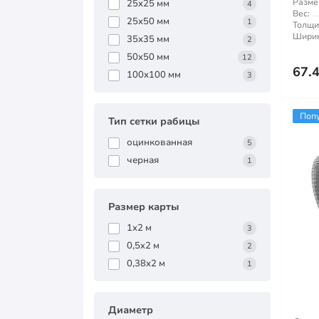
Разме
25x25 мм
4
Вес:
25x50 мм
1
Толщи
Ширин
35х35 мм
2
50x50 мм
12
67.
100x100 мм
3
Поп
Тип сетки рабицы
оцинкованная
5
черная
1
Размер карты
1x2 м
3
0,5x2 м
2
0,38x2 м
1
Диаметр