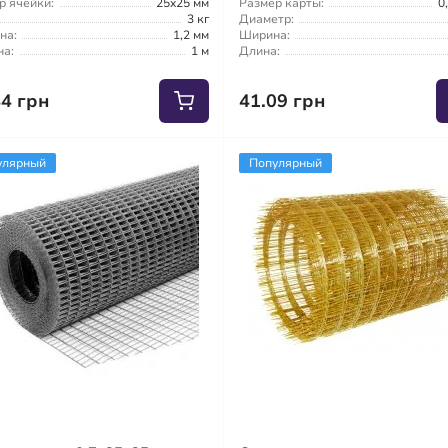
р ячейки:
25x25 мм
Размер карты:
0
3 кг
Диаметр:
на:
1,2 мм
Ширина:
а:
1 м
Длина:
44 грн
41.09 грн
улярный
Популярный