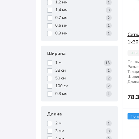
1,2 мм
1
1,4 мм
3
0,7 мм
2
0,6 мм
1
0,9 мм
1
Сетк
1x30
Ширина
В 
Покры
1 м
13
Разме
38 см
1
Толщи
Ширин
50 см
2
Длина
100 см
2
0,3 мм
1
78.
Длина
Поп
2 м
1
3 мм
3
4 мм
2