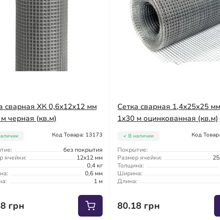
а сварная ХК 0,6x12x12 мм
Сетка сварная 1,4x25x25 м
 м черная (кв.м)
1x30 м оцинкованная (кв.м)
Код Товара: 13173
Код Товар
наличии
В наличии
тие:
без покрытия
Покрытие:
р ячейки:
12x12 мм
Размер ячейки:
25
0,4 кг
Толщина:
на:
0,6 мм
Ширина:
а:
1 м
Длина:
48 грн
80.18 грн