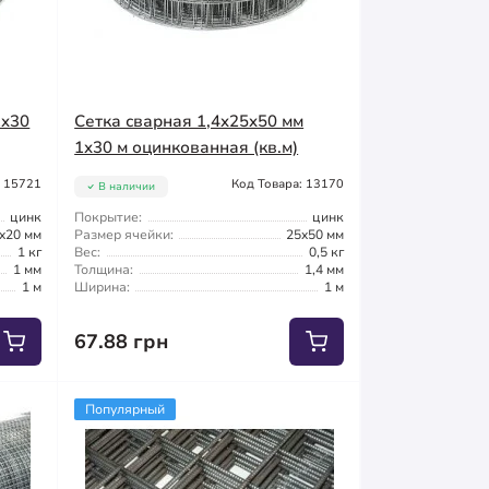
1x30
Сетка сварная 1,4x25x50 мм
1x30 м оцинкованная (кв.м)
: 15721
Код Товара: 13170
В наличии
цинк
Покрытие:
цинк
x20 мм
Размер ячейки:
25x50 мм
1 кг
Вес:
0,5 кг
1 мм
Толщина:
1,4 мм
1 м
Ширина:
1 м
67.88 грн
Популярный