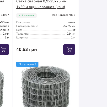
ная
Сетка сварная 0,9x25x25 мм
1x30 м оцинкованная (кв.м)
: 34967
Код Товара: 7852
В наличии
x50 мм
Покрытие:
цинк
зитная
Размер ячейки:
25x25 мм
олокно
Вес:
0,1 кг
2 мм
Толщина:
0,9 мм
1 м
Ширина:
1 м
40.53 грн
Популярный