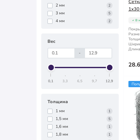
Сетк
2 мм
2
1x30
3 мм
5
4 мм
В 
2
Покры
Разме
Толщи
Вес
Ширин
Длина
-
28.
0,1
3,3
6,5
9,7
12,9
Поп
Толщина
1 мм
1
1,5 мм
5
1,6 мм
1
1,8 мм
1