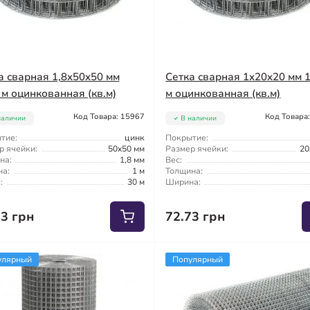
а сварная 1,8x50x50 мм
Сетка сварная 1x20x20 мм 
 м оцинкованная (кв.м)
м оцинкованная (кв.м)
Код Товара: 15967
Код Товара
наличии
В наличии
тие:
цинк
Покрытие:
р ячейки:
50x50 мм
Размер ячейки:
20
на:
1,8 мм
Вес:
а:
1 м
Толщина:
:
30 м
Ширина:
33 грн
72.73 грн
улярный
Популярный