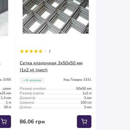
1
м
Сетка кладочная 3x50x50 мм
(1x2 м) (лист)
а: 3355
Код Товара: 3331
В наличии
цинк
Размер ячейки:
50x50 мм
x25 мм
Размер карты:
1x2 м
1,4 мм
Диаметр:
3 мм
1 м
Ширина:
100 см
30 м
Длина:
3 мм
86.06 грн