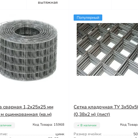
вытяжная
Популярный
а сварная 1,2x25x25 мм
Сетка кладочная ТУ 3x50x5
 м оцинкованная (кв.м)
(0,38x2 м) (лист)
Код Товара: 15968
Код Товар
наличии
В наличии
тие:
цинк
Размер ячейки:
50