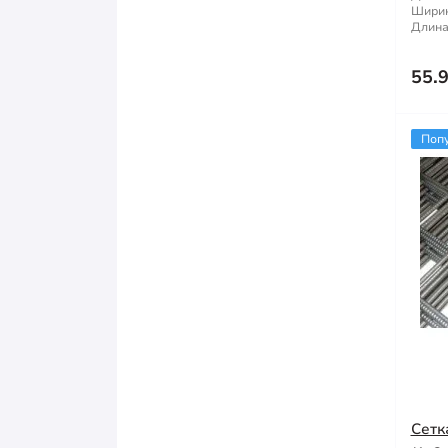
Ширин
Длина
55.
Поп
Сетк