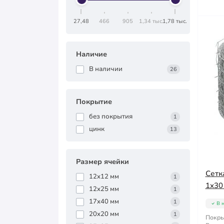
27,48
466
905
1,34 тыс.
1,78 тыс.
Наличие
В наличии
26
Покрытие
без покрытия
1
цинк
13
Размер ячейки
Сетк
12x12 мм
1
1x30
12x25 мм
1
17x40 мм
1
В 
20x20 мм
1
Покры