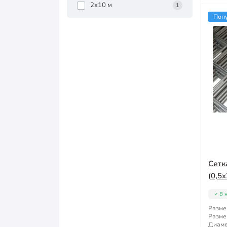
2x10 м
1
Поп
Сетк
(0,5x
В 
Разме
Разме
Диаме