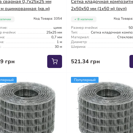
а сварная 0,7x25x25 мм
Сетка кладочная композит
 м оцинкованная (кв.м)
2x50x50 мм (1x50 м) (рул)
Код Товара: 3354
Код Товара
наличии
В наличии
тие:
цинк
Размер ячейки:
50
р ячейки:
25x25 мм
Тип:
Сетка кладочная компо
на:
0,7 мм
Материал:
Стеклов
а:
1 м
Диаметр:
:
30 м
Ширина:
69 грн
521.34 грн
улярный
Популярный