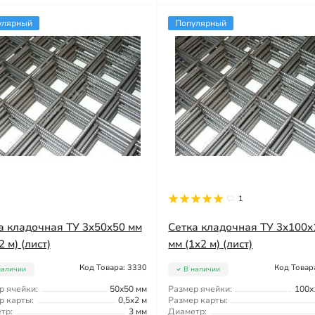
улярный
Популярный
1
а кладочная ТУ 3x50x50 мм
Сетка кладочная ТУ 3x100x
2 м) (лист)
мм (1x2 м) (лист)
Код Товара: 3330
Код Товар
наличии
В наличии
р ячейки:
50x50 мм
Размер ячейки:
100x
р карты:
0,5x2 м
Размер карты:
тр:
3 мм
Диаметр: