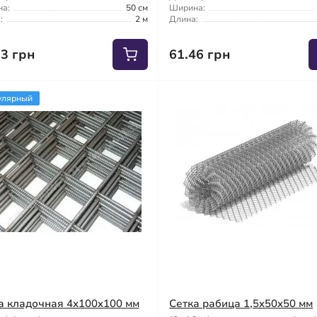
а:
50 см
Ширина:
:
2 м
Длина:
93 грн
61.46 грн
улярный
а кладочная 4x100x100 мм
Сетка рабица 1,5x50x50 мм