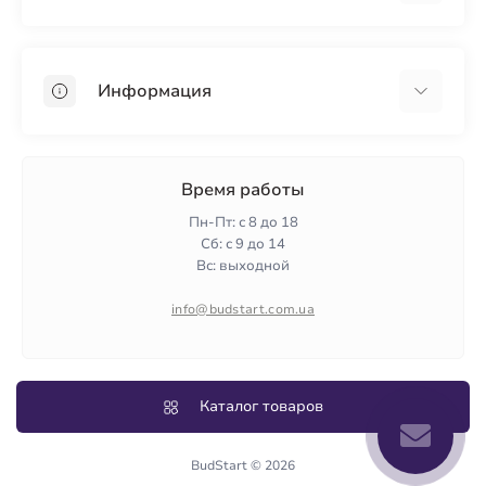
Гипсокартон
OSB
Информация
Пенопласт
Пенополистирол
Доставка
Минеральная вата
Оплата
Время работы
Клей для плитки
Контакты
Пн-Пт: с 8 до 18
Гарантия и возврат
Сб: с 9 до 14
Вс: выходной
Политика конфиденциальности
О нас
info@budstart.com.ua
Отзывы
Карта сайта
Производители
Каталог товаров
BudStart © 2026