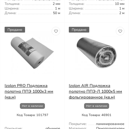
Толщина:
2 мм
Толщина:
10 мм
Ширина:
1 м
Ширина:
1 м
Длина:
50 м
Длина:
2 м
Продано
Продано
Izolon PRO Подложка
Izolon AIR Подложка
полотно ППЭ 1000x3 мм
полотно ППЭ-Л 1000x5 мм
(кв.м)
фольгированное (кв.м)
Нет в наличии
Нет в наличии
Код Товара: 101797
Код Товара: 46901
Покрытие:
ламинированное
Покрытие:
обычное
Материал:
Пенополиэтилен