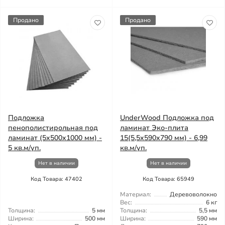
Продано
Продано
Подложка
UnderWood Подложка под
пенополистирольная под
ламинат Эко-плита
ламинат (5x500x1000 мм) -
15(5,5x590x790 мм) - 6,99
5 кв.м/уп.
кв.м/уп.
Нет в наличии
Нет в наличии
Код Товара: 47402
Код Товара: 65949
Материал:
Деревоволокно
Вес:
6 кг
Толщина:
5 мм
Толщина:
5,5 мм
Ширина:
500 мм
Ширина:
590 мм