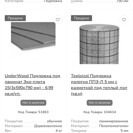
Категория:
Подложка
Длина:
790 мм
Продано
Продано
UnderWood Подложка под
Teploizol Подложка
ламинат Эко-плита
полотно ППЭ-Л 5 мм с
15(3x590x790 мм) - 6,99
разметкой под теплый пол
кв.м/уп.
(кв.м)
Нет в наличии
Нет в наличии
Код Товара: 51863
Код Товара: 104634
Покрытие:
обычное
Покрытие:
ламинированное
Материал:
Деревоволокно
Материал:
Пенополиэтилен
Вес:
4 кг
Толщина:
5 мм