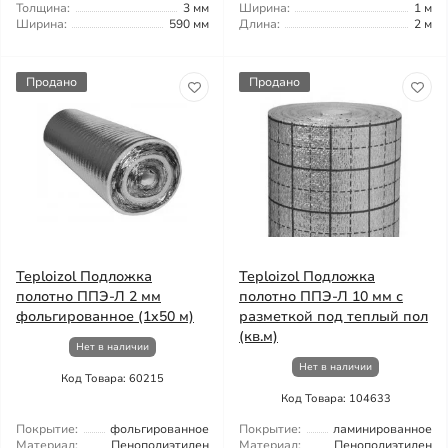
Толщина:
3 мм
Ширина:
1 м
Ширина:
590 мм
Длина:
2 м
Продано
Продано
Teploizol Подложка
Teploizol Подложка
полотно ППЭ-Л 2 мм
полотно ППЭ-Л 10 мм с
фольгированное (1x50 м)
разметкой под теплый пол
(кв.м)
Нет в наличии
Нет в наличии
Код Товара: 60215
Код Товара: 104633
Покрытие:
фольгированное
Покрытие:
ламинированное
Материал:
Пенополиэтилен
Материал:
Пенополиэтилен