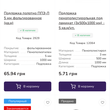
Подложка полотно ППЭ-Л
Подложка
5 мм фольгированное
пенополистирольная под
(кв.м)
ламинат (3x500x1000 мм) -
5 кв.м/уп.
В наличии
В наличии
Код Товара: 2929
Код Товара: 12064
Покрытие:
фольгированное
Материал:
Пенополистирол
Материал:
Пенополиэтилен
Толщина:
3 мм
Толщина:
5 мм
Ширина:
500 мм
Ширина:
1000 мм
Длина:
1000 мм
Категория:
Подложка
Категория:
Подложка
65.94 грн
5.71 грн
В корзину
В корзину
Популярный
Продано
Заканчивается