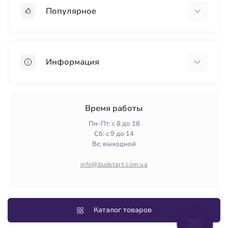
Популярное
Гипсокартон
OSB
Информация
Пенопласт
Пенополистирол
Доставка
Минеральная вата
Оплата
Время работы
Клей для плитки
Контакты
Пн-Пт: с 8 до 18
Гарантия и возврат
Сб: с 9 до 14
Вс: выходной
Политика конфиденциальности
О нас
info@budstart.com.ua
Отзывы
Карта сайта
Производители
Каталог товаров