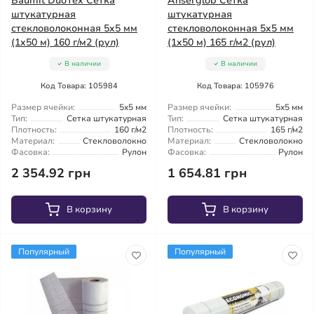
Baumit DuoTex Сетка
Anserglob Сетка
штукатурная
штукатурная
стекловолоконная 5x5 мм
стекловолоконная 5x5 мм
(1x50 м) 160 г/м2 (рул)
(1x50 м) 165 г/м2 (рул)
В наличии
В наличии
Код Товара: 105984
Код Товара: 105976
Размер ячейки:
5x5 мм
Размер ячейки:
5x5 мм
Тип:
Сетка штукатурная
Тип:
Сетка штукатурная
Плотность:
160 г/м2
Плотность:
165 г/м2
Материал:
Стекловолокно
Материал:
Стекловолокно
Фасовка:
Рулон
Фасовка:
Рулон
2 354.92 грн
1 654.81 грн
В корзину
В корзину
Популярный
Популярный