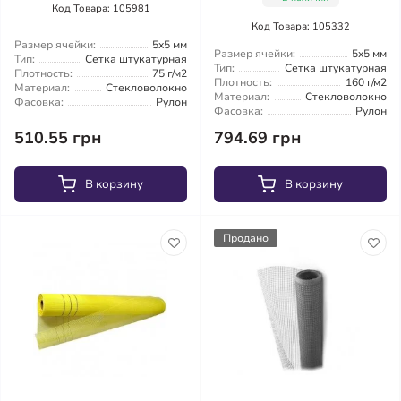
Код Товара: 105981
Код Товара: 105332
Размер ячейки:
5x5 мм
Размер ячейки:
5x5 мм
Тип:
Сетка штукатурная
Тип:
Сетка штукатурная
Плотность:
75 г/м2
Плотность:
160 г/м2
Материал:
Стекловолокно
Материал:
Стекловолокно
Фасовка:
Рулон
Фасовка:
Рулон
510.55 грн
794.69 грн
В корзину
В корзину
Продано