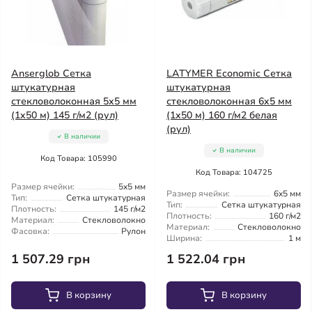
Anserglob Сетка
LATYMER Economic Сетка
штукатурная
штукатурная
стекловолоконная 5x5 мм
стекловолоконная 6x5 мм
(1x50 м) 145 г/м2 (рул)
(1x50 м) 160 г/м2 белая
(рул)
В наличии
В наличии
Код Товара: 105990
Код Товара: 104725
Размер ячейки:
5x5 мм
Размер ячейки:
6x5 мм
Тип:
Сетка штукатурная
Тип:
Сетка штукатурная
Плотность:
145 г/м2
Плотность:
160 г/м2
Материал:
Стекловолокно
Материал:
Стекловолокно
Фасовка:
Рулон
Ширина:
1 м
1 507.29 грн
1 522.04 грн
В корзину
В корзину