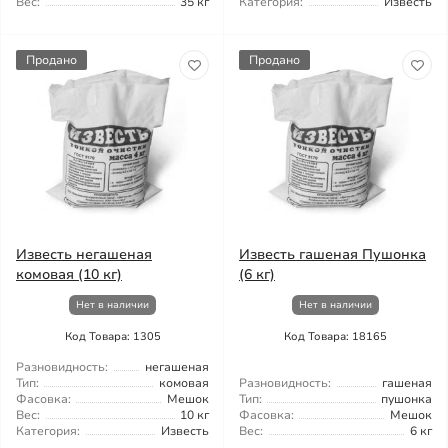
Вес:
35 кг
Категория:
Известь
Продано
Продано
Известь негашеная
Известь гашеная Пушонка
комовая (10 кг)
(6 кг)
Нет в наличии
Нет в наличии
Код Товара: 1305
Код Товара: 18165
Разновидность:
негашеная
Тип:
комовая
Разновидность:
гашеная
Фасовка:
Мешок
Тип:
пушонка
Вес:
10 кг
Фасовка:
Мешок
Категория:
Известь
Вес:
6 кг