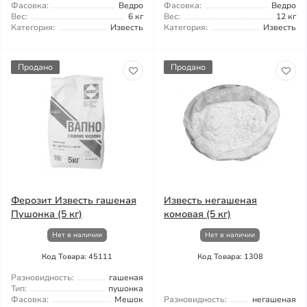
Фасовка:
Ведро
Фасовка:
Ведро
Вес:
6 кг
Вес:
12 кг
Категория:
Известь
Категория:
Известь
Продано
Продано
Ферозит Известь гашеная
Известь негашеная
Пушонка (5 кг)
комовая (5 кг)
Нет в наличии
Нет в наличии
Код Товара: 45111
Код Товара: 1308
Разновидность:
гашеная
Тип:
пушонка
Фасовка:
Мешок
Разновидность:
негашеная