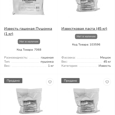
Известь гашеная Пушонка
Известковая паста (45 кг)
(1 кг)
Нет в наличии
Нет в наличии
Код Товара: 103596
Код Товара: 7068
Разновидность:
гашеная
Фасовка:
Мешок
Тип:
пушонка
Вес:
45 кг
Вес:
1 кг
Категория:
Известь
Продано
Продано