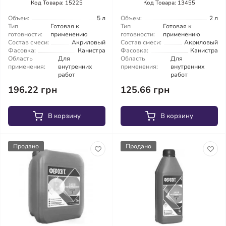
Код Товара: 15225
Код Товара: 13455
Объем:
5 л
Объем:
2 л
Тип
Готовая к
Тип
Готовая к
готовности:
применению
готовности:
применению
Состав смеси:
Акриловый
Состав смеси:
Акриловый
Фасовка:
Канистра
Фасовка:
Канистра
Область
Для
Область
Для
применения:
внутренних
применения:
внутренних
работ
работ
196.22 грн
125.66 грн
В корзину
В корзину
Продано
Продано