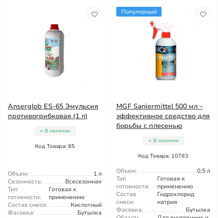
Популярный
Anserglob ES-65 Эмульсия
MGF Saniermittel 500 мл –
противогрибковая (1 л)
эффективное средство для
борьбы с плесенью
В наличии
В наличии
Код Товара: 85
Код Товара: 10783
Объем:
0,5 л
Объем:
1 л
Тип
Готовая к
Сезонность:
Всесезонная
готовности:
применению
Тип
Готовая к
Состав
Гидрохлорид
готовности:
применению
смеси:
натрия
Состав смеси:
Кислотный
Фасовка:
Бутылка
Фасовка:
Бутылка
Область
Для внутренних и