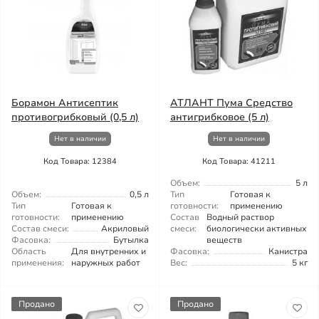
Борамон Антисептик
АТЛАНТ Пума Средство
противогрибковый (0,5 л)
антигрибковое (5 л)
Нет в наличии
Нет в наличии
Код Товара: 12384
Код Товара: 41211
Объем:
5 л
Объем:
0,5 л
Тип
Готовая к
Тип
Готовая к
готовности:
применению
готовности:
применению
Состав
Водный раствор
Состав смеси:
Акриловый
смеси:
биологически активных
Фасовка:
Бутылка
веществ
Область
Для внутренних и
Фасовка:
Канистра
применения:
наружных работ
Вес:
5 кг
Продано
Продано