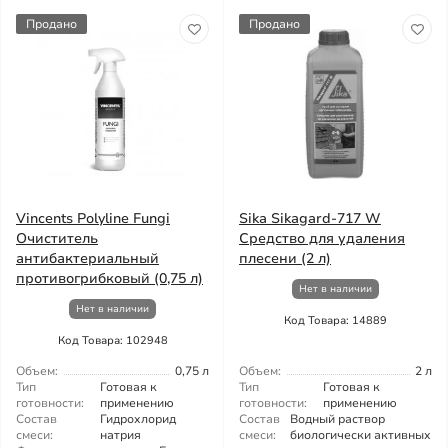
Продано
Продано
Vincents Polyline Fungi
Sika Sikagard-717 W
Очиститель
Средство для удаления
антибактериальный
плесени (2 л)
противогрибковый (0,75 л)
Нет в наличии
Нет в наличии
Код Товара: 14889
Код Товара: 102948
Объем:
0,75 л
Объем:
2 л
Тип
Готовая к
Тип
Готовая к
готовности:
применению
готовности:
применению
Состав
Гидрохлорид
Состав
Водный раствор
смеси:
натрия
смеси:
биологически активных