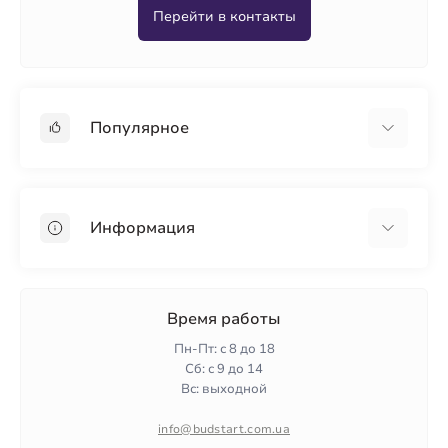
Перейти в контакты
Популярное
Гипсокартон
OSB
Информация
Пенопласт
Пенополистирол
Доставка
Минеральная вата
Оплата
Время работы
Клей для плитки
Контакты
Пн-Пт: с 8 до 18
Гарантия и возврат
Сб: с 9 до 14
Вс: выходной
Политика конфиденциальности
О нас
info@budstart.com.ua