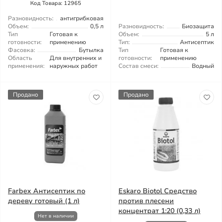
Код Товара: 12965
Разновидность:
антигрибковая
Объем:
0,5 л
Разновидность:
Биозащита
Тип
Готовая к
Объем:
5 л
готовности:
применению
Тип:
Антисептик
Фасовка:
Бутылка
Тип
Готовая к
Область
Для внутренних и
готовности:
применению
применения:
наружных работ
Состав смеси:
Водный
Продано
Продано
Farbex Антисептик по
Eskaro Biotol Средство
дереву готовый (1 л)
против плесени
концентрат 1:20 (0,33 л)
Нет в наличии