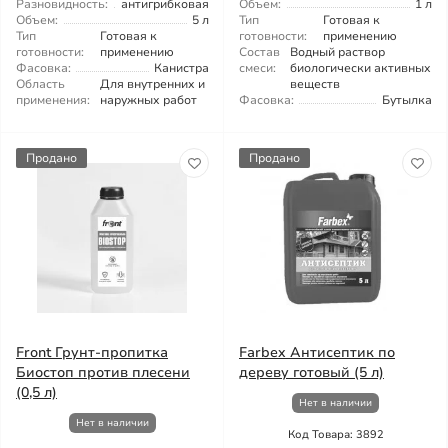
Разновидность:
антигрибковая
Объем:
1 л
Объем:
5 л
Тип
Готовая к
Тип
Готовая к
готовности:
применению
готовности:
применению
Состав
Водный раствор
Фасовка:
Канистра
смеси:
биологически активных
Область
Для внутренних и
веществ
применения:
наружных работ
Фасовка:
Бутылка
Продано
Продано
Front Грунт-пропитка
Farbex Антисептик по
Биостоп против плесени
дереву готовый (5 л)
(0,5 л)
Нет в наличии
Нет в наличии
Код Товара: 3892