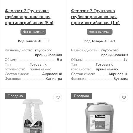
Ферозит 7 Грунтовка
Ферозит 7 Грунтовка
глубокопроникающая
глубокопроникающая
противогрибковая (5 л)
противогрибковая (1 л)
Нет в наличии
Нет в наличии
Код Товара: 40550
Код Товара: 40549
Разновидность:
глубокого
Разновидность:
глубокого
проникновения
проникновения
Объем:
5 л
Объем:
1 л
Тип
Готовая к
Тип
Готовая к
готовности:
применению
готовности:
применению
Состав смеси:
Акриловый
Состав смеси:
Акриловый
Фасовка:
Канистра
Фасовка:
Бутылка
Продано
Продано