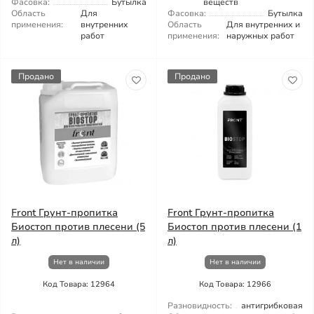
Фасовка:
Бутылка
веществ
Область
Для
Фасовка:
Бутылка
применения:
внутренних
Область
Для внутренних и
работ
применения:
наружных работ
Продано
Продано
Front Грунт-пропитка
Front Грунт-пропитка
Биостоп против плесени (5
Биостоп против плесени (1
л)
л)
Нет в наличии
Нет в наличии
Код Товара: 12964
Код Товара: 12966
Разновидность:
антигрибковая