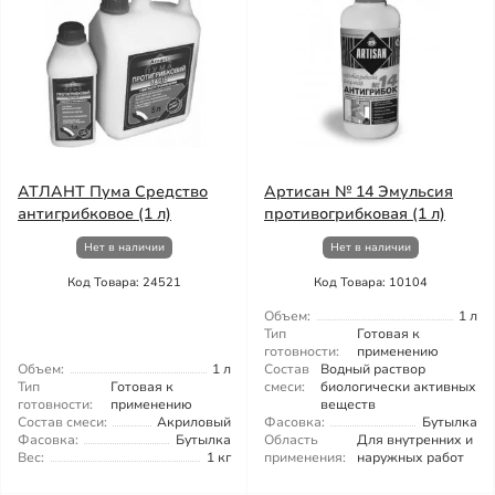
АТЛАНТ Пума Средство
Артисан № 14 Эмульсия
антигрибковое (1 л)
противогрибковая (1 л)
Нет в наличии
Нет в наличии
Код Товара: 24521
Код Товара: 10104
Объем:
1 л
Тип
Готовая к
готовности:
применению
Объем:
1 л
Состав
Водный раствор
Тип
Готовая к
смеси:
биологически активных
готовности:
применению
веществ
Состав смеси:
Акриловый
Фасовка:
Бутылка
Фасовка:
Бутылка
Область
Для внутренних и
Вес:
1 кг
применения:
наружных работ