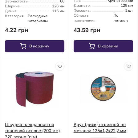
Тип:
Круг отрезной
Зернистость:
60
Диаметр:
125 мм
Ширина:
120 мм
Фасовка:
1 шт
Длина:
115 мм
Область
По
Категория:
Расходные
применения:
металлу
материалы
4.22 грн
43.59 грн
В корзину
В корзину
Шкурка наждачная на
Круг (диск) отрезной по
тканевой основе (200 мм)
металлу 125x1,2x22,2 мм
320 зерно (п.м)