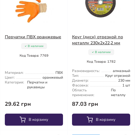
Перчатки ПВХ оранжевые
Круг (диск) отрезной по
металлу 230x2x22,2 мм
В наличии
В наличии
Код Товара: 7769
Код Товара: 1782
Разновидность:
алмазный
Материал:
ПВХ
Тип:
Круг отрезной
Цвет:
оранжевый
Диаметр:
230 мм
Категория:
Перчатки и
Фасовка:
1 шт
рукавицы
Область
По
применения:
металлу
29.62 грн
87.03 грн
В корзину
В корзину