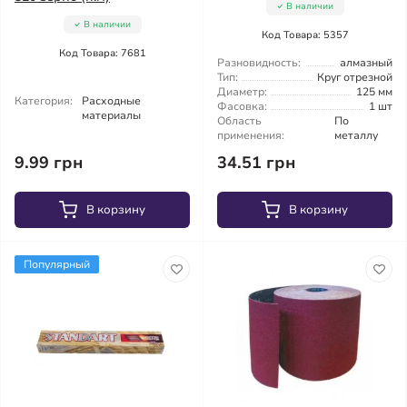
В наличии
В наличии
Код Товара: 5357
Код Товара: 7681
Разновидность:
алмазный
Тип:
Круг отрезной
Диаметр:
125 мм
Категория:
Расходные
Фасовка:
1 шт
материалы
Область
По
применения:
металлу
9.99 грн
34.51 грн
В корзину
В корзину
Популярный