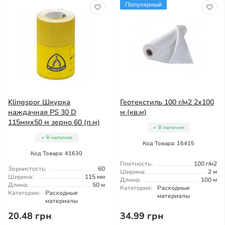
Популярный
Klingspor Шкурка
Геотекстиль 100 г/м2 2x100
наждачная PS 30 D
м (кв.м)
115ммx50 м зерно 60 (п.м)
В наличии
В наличии
Код Товара: 16415
Код Товара: 41630
Плотность:
100 г/м2
Зернистость:
60
Ширина:
2 м
Ширина:
115 мм
Длина:
100 м
Длина:
50 м
Категория:
Расходные
Категория:
Расходные
материалы
материалы
20.48 грн
34.99 грн