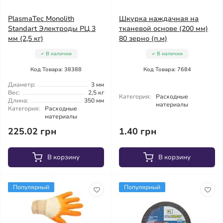
PlasmaTec Monolith
Шкурка наждачная на
Standart Электроды РЦ 3
тканевой основе (200 мм)
мм (2,5 кг)
80 зерно (п.м)
В наличии
В наличии
Код Товара: 38388
Код Товара: 7684
Диаметр:
3 мм
Вес:
2,5 кг
Категория:
Расходные
Длина:
350 мм
материалы
Категория:
Расходные
материалы
225.02 грн
1.40 грн
В корзину
В корзину
Популярный
Популярный