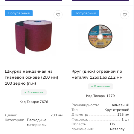
Популярный
Популярный
Шкурка наждачная на
Круг (диск) отрезной по
тканевой основе (200 мм)
металлу 125x1,6x22,2 мм
100 зерно (п.м)
В наличии
В наличии
Код Товара: 1779
Код Товара: 7676
Разновидность:
алмазный
Тип:
Круг отрезной
Диаметр:
125 мм
Длина:
200 мм
Фасовка:
1 шт
Категория:
Расходные
Область
По
материалы
применения:
металлу