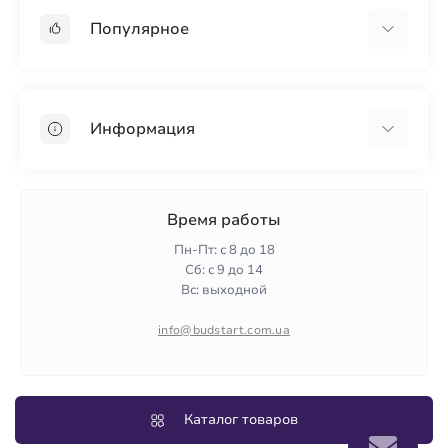
Популярное
Гипсокартон
OSB
Информация
Пенопласт
Пенополистирол
Доставка
Минеральная вата
Оплата
Время работы
Клей для плитки
Контакты
Пн-Пт: с 8 до 18
Гарантия и возврат
Сб: с 9 до 14
Вс: выходной
Политика конфиденциальности
О нас
info@budstart.com.ua
Отзывы
Карта сайта
Производители
Каталог товаров