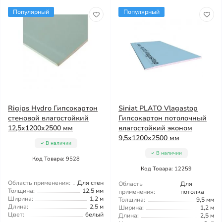
Популярный
Популярный
Rigips Hydro Гипсокартон
Siniat PLATO Vlagastop
стеновой влагостойкий
Гипсокартон потолочный
12,5x1200x2500 мм
влагостойкий эконом
9,5x1200x2500 мм
В наличии
В наличии
Код Товара: 9528
Код Товара: 12259
Область применения:
Для стен
Область
Для
Толщина:
12,5 мм
применения:
потолка
Ширина:
1,2 м
Толщина:
9,5 мм
Длина:
2,5 м
Ширина:
1,2 м
Цвет:
белый
Длина:
2,5 м