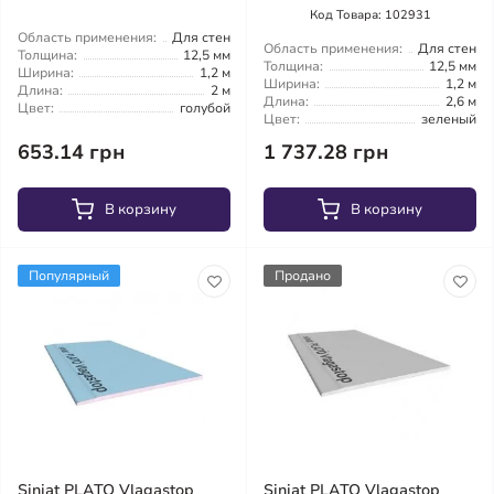
Код Товара: 102931
Область применения:
Для стен
Область применения:
Для стен
Толщина:
12,5 мм
Толщина:
12,5 мм
Ширина:
1,2 м
Ширина:
1,2 м
Длина:
2 м
Длина:
2,6 м
Цвет:
голубой
Цвет:
зеленый
653.14 грн
1 737.28 грн
В корзину
В корзину
Популярный
Продано
Siniat PLATO Vlagastop
Siniat PLATO Vlagastop