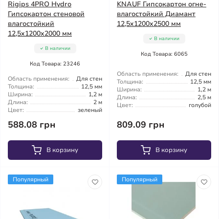
Rigips 4PRO Hydro
KNAUF Гипсокартон огне-
Гипсокартон стеновой
влагостойкий Диамант
влагостойкий
12,5x1200x2500 мм
12,5x1200x2000 мм
В наличии
В наличии
Код Товара: 6065
Код Товара: 23246
Область применения:
Для стен
Область применения:
Для стен
Толщина:
12,5 мм
Толщина:
12,5 мм
Ширина:
1,2 м
Ширина:
1,2 м
Длина:
2,5 м
Длина:
2 м
Цвет:
голубой
Цвет:
зеленый
588.08 грн
809.09 грн
В корзину
В корзину
Популярный
Популярный