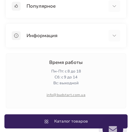
Популярное
Гипсокартон
OSB
Информация
Пенопласт
Пенополистирол
Доставка
Минеральная вата
Оплата
Время работы
Клей для плитки
Контакты
Пн-Пт: с 8 до 18
Гарантия и возврат
Сб: с 9 до 14
Вс: выходной
Политика конфиденциальности
О нас
info@budstart.com.ua
Отзывы
Карта сайта
Производители
Каталог товаров