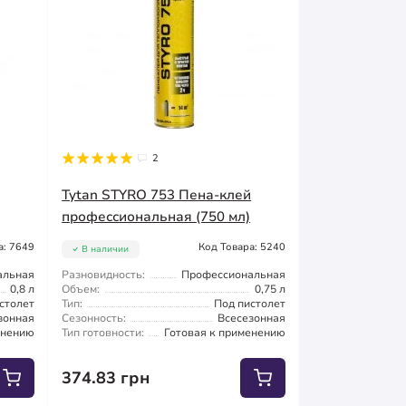
2
Tytan STYRO 753 Пена-клей
профессиональная (750 мл)
а: 7649
Код Товара: 5240
В наличии
альная
Разновидность:
Профессиональная
0,8 л
Объем:
0,75 л
столет
Тип:
Под пистолет
зонная
Сезонность:
Всесезонная
енению
Тип готовности:
Готовая к применению
374.83 грн