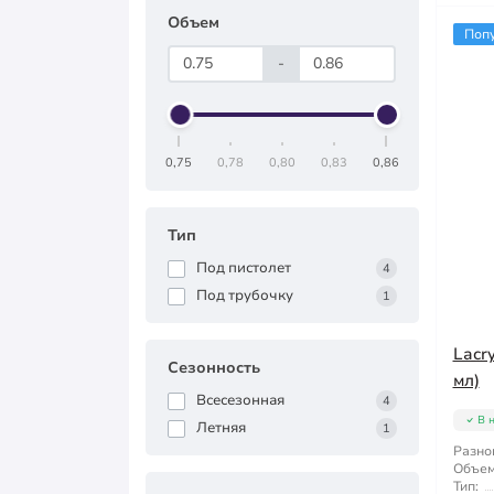
Объем
Поп
-
0,75
0,78
0,80
0,83
0,86
Тип
Под пистолет
4
Под трубочку
1
Lacr
Сезонность
мл)
Всесезонная
4
В 
Летняя
1
Разно
Объем
Тип: