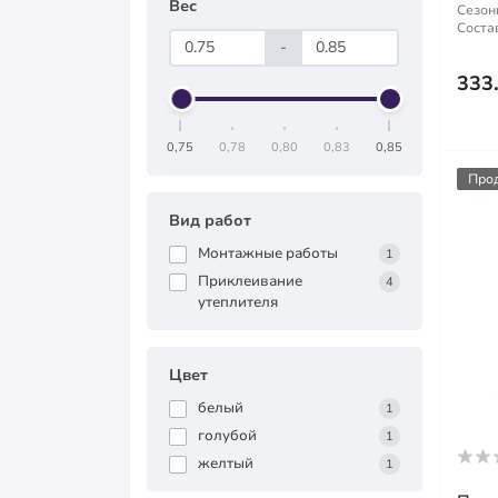
Вес
Сезон
Состав
-
333
0,75
0,78
0,80
0,83
0,85
Про
Вид работ
Монтажные работы
1
Приклеивание
4
утеплителя
Цвет
белый
1
голубой
1
желтый
1