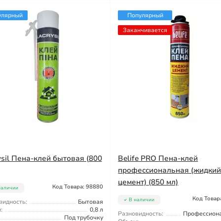
улярный
Популярный
Заканчивается
ysil Пена-клей бытовая (800
Belife PRO Пена-клей
профессиональная (жидки
цемент) (850 мл)
Код Товара: 98880
наличии
Код Товар
В наличии
видность:
Бытовая
:
0,8 л
Разновидность:
Профессион
Под трубочку