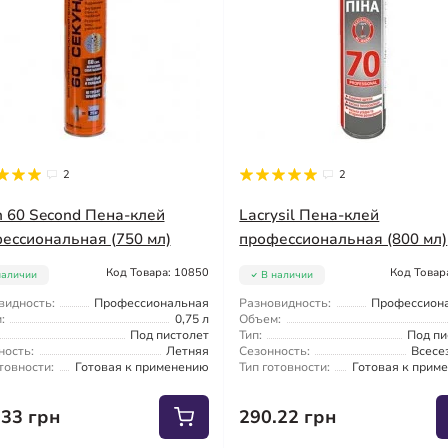
2
2
n 60 Second Пена-клей
Lacrysil Пена-клей
ессиональная (750 мл)
профессиональная (800 мл)
Код Товара: 10850
Код Товар
наличии
В наличии
видность:
Профессиональная
Разновидность:
Профессион
:
0,75 л
Объем:
Под пистолет
Тип:
Под пи
ность:
Летняя
Сезонность:
Всесе
товности:
Готовая к применению
Тип готовности:
Готовая к прим
.33 грн
290.22 грн