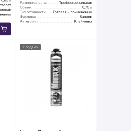
0,85 л
Разновидность:
Профессиональная
столет
Объем:
0,75 л
зонная
Тип готовности:
Готовая к применению
енению
Фасовка:
Баллон
Категория:
Клей-пена
Продано