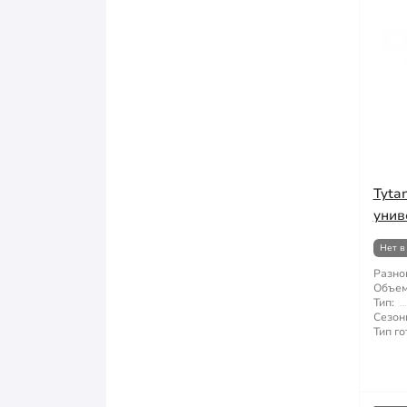
Tyta
унив
Нет в
Разно
Объем
Тип:
Сезон
Тип го