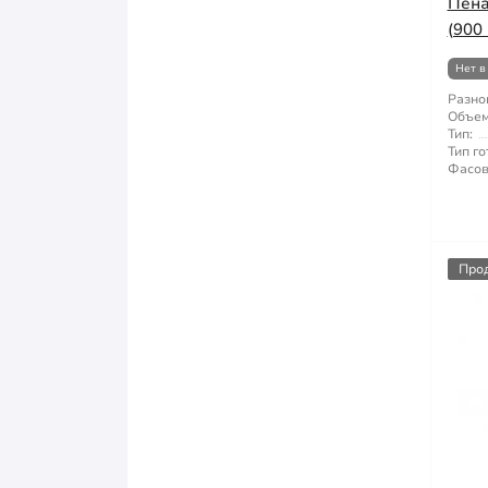
Пена
(900 
Нет в
Разно
Объем
Тип:
Тип го
Фасов
Про