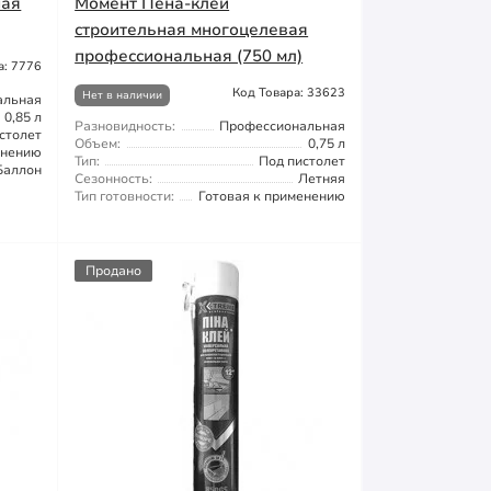
ная
Момент Пена-клей
строительная многоцелевая
профессиональная (750 мл)
а: 7776
Код Товара: 33623
Нет в наличии
альная
0,85 л
Разновидность:
Профессиональная
столет
Объем:
0,75 л
енению
Тип:
Под пистолет
Баллон
Сезонность:
Летняя
Тип готовности:
Готовая к применению
Продано