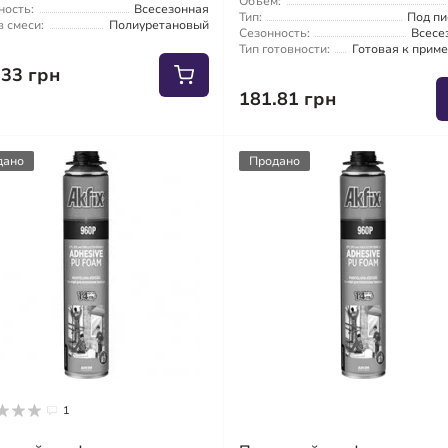
Объем:
ность:
Всесезонная
Тип:
Под пи
 смеси:
Полиуретановый
Сезонность:
Всесе
Тип готовности:
Готовая к прим
.33 грн
181.81 грн
дано
Продано
1