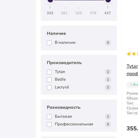
203
261
320
378
437
Наличие
В наличии
5
Производитель
Tyta
Tytan
2
проф
Belife
1
В 
Lacrysil
2
Разно
Объем
Тип:
Разновидность
Сезон
Тип го
Бытовая
1
Профессиональная
4
355