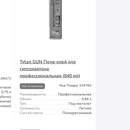
й
Tytan GUN Пена-клей для
гипсокартона
профессиональная (840 мл)
 106472
Код Товара: 104760
Нет в наличии
ытовая
0,75 л
Разновидность:
Профессиональная
убочку
Объем:
0,84 л
зонная
Тип:
Под пистолет
ановый
Сезонность:
Летняя
Состав смеси:
Полиуретановый