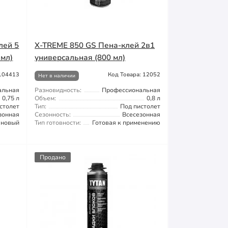
лей 5
X-TREME 850 GS Пена-клей 2в1
 мл)
универсальная (800 мл)
 104413
Код Товара: 12052
Нет в наличии
альная
Разновидность:
Профессиональная
0,75 л
Объем:
0,8 л
столет
Тип:
Под пистолет
зонная
Сезонность:
Всесезонная
ановый
Тип готовности:
Готовая к применению
Продано