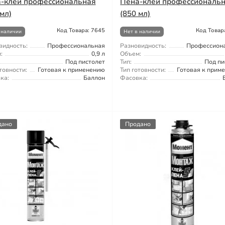
-клей профессиональная
Пена-клей профессиональ
мл)
(850 мл)
Код Товара: 7645
Код Товар
 наличии
Нет в наличии
видность:
Профессиональная
Разновидность:
Профессион
:
0,9 л
Объем:
Под пистолет
Тип:
Под пи
товности:
Готовая к применению
Тип готовности:
Готовая к прим
ка:
Баллон
Фасовка:
дано
Продано