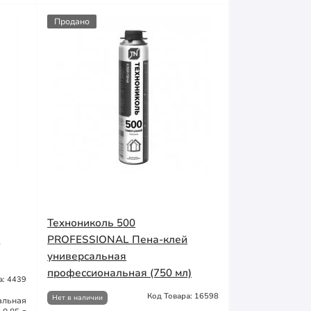
Продано
Технониколь 500
й
PROFESSIONAL Пена-клей
универсальная
профессиональная (750 мл)
а: 4439
Код Товара: 16598
Нет в наличии
альная