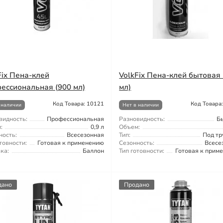
Fix Пена-клей
VolkFix Пена-клей бытовая 
ессиональная (900 мл)
мл)
Код Товара: 10121
Код Товара
 наличии
Нет в наличии
видность:
Профессиональная
Разновидность:
Б
:
0,9 л
Объем:
ность:
Всесезонная
Тип:
Под тр
товности:
Готовая к применению
Сезонность:
Всесе
ка:
Баллон
Тип готовности:
Готовая к прим
дано
Продано