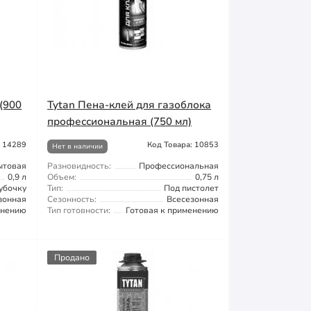
(900
Tytan Пена-клей для газоблока
профессиональная (750 мл)
: 14289
Код Товара: 10853
Нет в наличии
ытовая
Разновидность:
Профессиональная
0,9 л
Объем:
0,75 л
убочку
Тип:
Под пистолет
зонная
Сезонность:
Всесезонная
енению
Тип готовности:
Готовая к применению
Продано