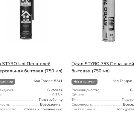
n STYRO Uni Пена-клей
Tytan STYRO 753 Пена-кле
ерсальная бытовая (750 мл)
бытовая (750 мл)
Код Товара: 5241
Код Товара:
 наличии
Нет в наличии
видность:
Бытовая
Разновидность:
Б
:
0,75 л
Объем:
Под трубочку
Тип:
Под тр
ность:
Всесезонная
Сезонность:
Всесе
товности:
Готовая к применению
Состав смеси:
Полиурет