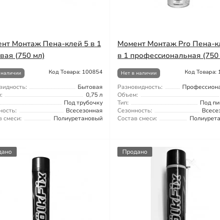
нт Монтаж Пена-клей 5 в 1
Момент Монтаж Pro Пена-к
вая (750 мл)
в 1 профессиональная (750
Код Товара: 100854
Код Товара:
 наличии
Нет в наличии
видность:
Бытовая
Разновидность:
Профессион
:
0,75 л
Объем:
Под трубочку
Тип:
Под пи
ность:
Всесезонная
Сезонность:
Всесе
 смеси:
Полиуретановый
Состав смеси:
Полиурет
дано
Продано