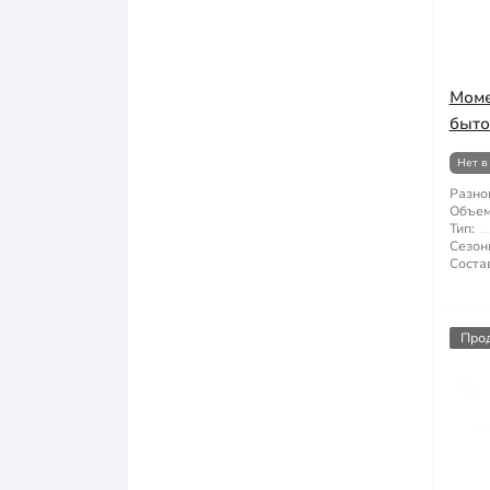
Моме
быто
Нет в
Разно
Объем
Тип:
Сезон
Состав
Про