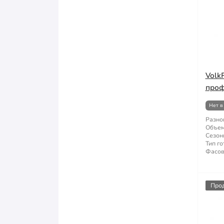
Volk
проф
Нет в
Разно
Объем
Сезон
Тип го
Фасов
Про