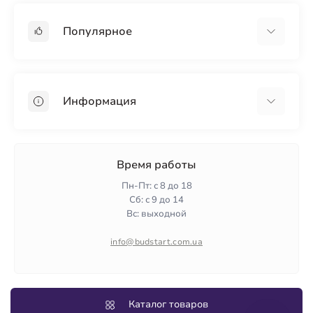
Популярное
Гипсокартон
OSB
Информация
Пенопласт
Пенополистирол
Доставка
Минеральная вата
Оплата
Время работы
Клей для плитки
Контакты
Пн-Пт: с 8 до 18
Гарантия и возврат
Сб: с 9 до 14
Вс: выходной
Политика конфиденциальности
О нас
info@budstart.com.ua
Отзывы
Карта сайта
Производители
Каталог товаров