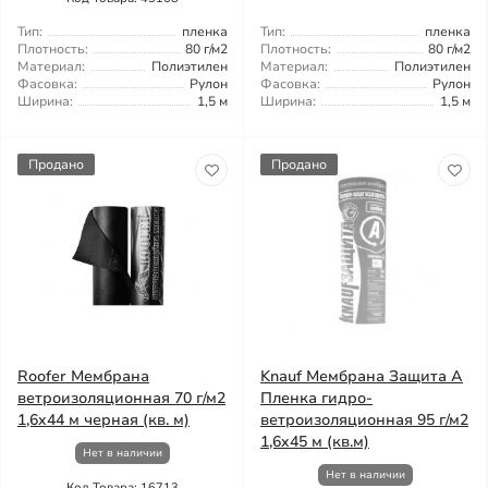
Тип:
пленка
Тип:
пленка
Плотность:
80 г/м2
Плотность:
80 г/м2
Материал:
Полиэтилен
Материал:
Полиэтилен
Фасовка:
Рулон
Фасовка:
Рулон
Ширина:
1,5 м
Ширина:
1,5 м
Продано
Продано
Roofer Мембрана
Knauf Мембрана Защита А
ветроизоляционная 70 г/м2
Пленка гидро-
1,6x44 м черная (кв. м)
ветроизоляционная 95 г/м2
1,6x45 м (кв.м)
Нет в наличии
Нет в наличии
Код Товара: 16713