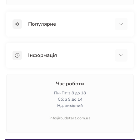
Популярне
Гіпсокартон
OSB
Інформація
Пінопласт
Пінополістирол
Доставка
Мінеральна вата
Оплата
Час роботи
Клей для плитки
Контакти
Пн-Пт: з 8 до 18
Гарантія та повернення
Сб: з 9 до 14
Нд: вихідний
Політика конфіденційності
Про нас
info@budstart.com.ua
Відгуки
Карта сайту