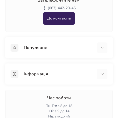
Зателефонуйте нам:
(067) 442-23-45
До контактів
Популярне
Гіпсокартон
OSB
Інформація
Пінопласт
Пінополістирол
Доставка
Мінеральна вата
Оплата
Час роботи
Клей для плитки
Контакти
Пн-Пт: з 8 до 18
Гарантія та повернення
Сб: з 9 до 14
Нд: вихідний
Політика конфіденційності