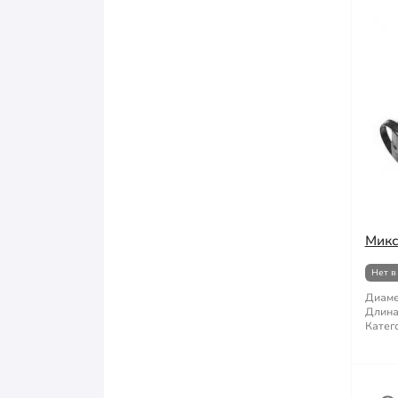
Микс
Нет в
Диаме
Длина
Катег