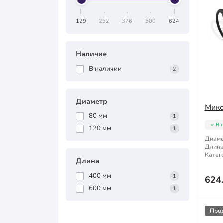
129
252
376
500
624
Наличие
В наличии
2
Диаметр
Микс
80 мм
1
В 
120 мм
1
Диаме
Длина
Катег
Длина
400 мм
1
624
600 мм
1
Про