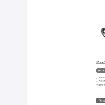
Микс
Нет в
Диаме
Длина
Катег
Про