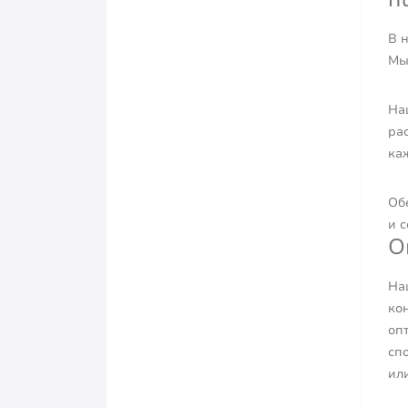
В 
Мы
На
ра
ка
Об
и 
О
На
ко
оп
сп
или