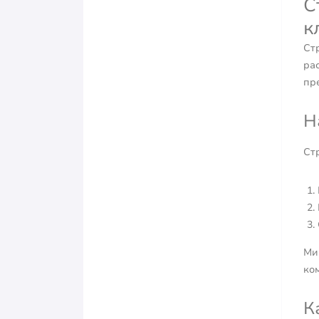
С
к
Ст
ра
пр
Н
Ст
Ми
ко
К