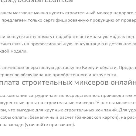
нашем магазине можно купить строительный миксер недорого с 
 предлагаем только сертифицированную продукцию от провер
ши консультанты помогут подобрать оптимальную модель под 
ссчитывать на профессиональную консультацию и детальное о
ждой модели.
еспечиваем оперативную доставку по Киеву и области. Предо
сервисное обслуживание приобретенного инструмента.
плата строительных миксеров онлай
ша компания сотрудничает непосредственно с производителями
нкурентные цены на строительные миксеры. У нас вы можете пр
том, что выгодно для крупных строительных компаний. Для уд
особы оплаты: безналичный расчет (банковской картой), на ра
 на складе (уточняйте при заказе).