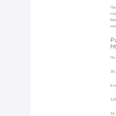
Пр
ст
бю
мо
Р
h
По
35
6 
125
32