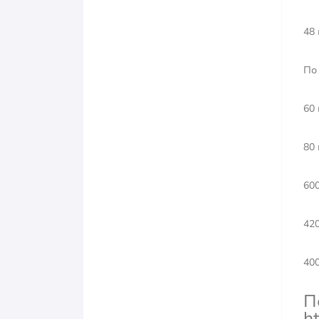
48
По
60
80 
60
42
40
П
h