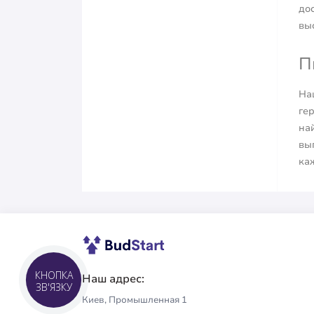
до
вы
П
На
гер
на
вы
ка
Наш адрес:
КНОПКА
ЗВ'ЯЗКУ
Киев, Промышленная 1