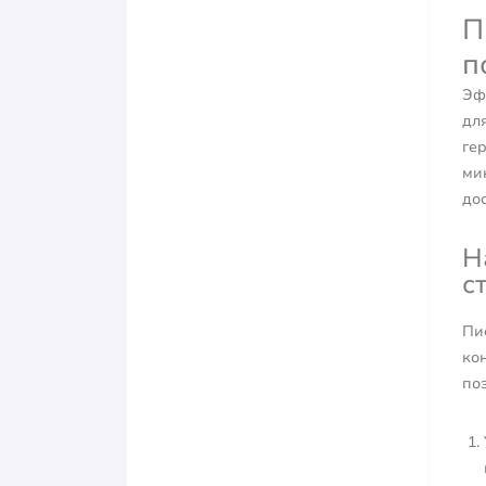
П
п
Эф
дл
ге
ми
дос
Н
с
Пи
ко
поз