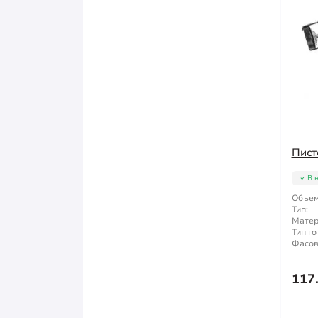
Пист
В 
Объем
Тип:
Матер
Тип го
Фасов
117