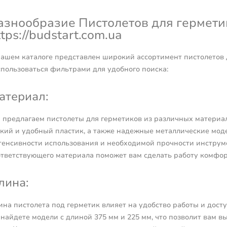
азнообразие Пистолетов для гермети
ttps://budstart.com.ua
нашем каталоге представлен широкий ассортимент пистолетов 
спользоваться фильтрами для удобного поиска:
атериал:
 предлагаем пистолеты для герметиков из различных материа
гкий и удобный пластик, а также надежные металлические моде
тенсивности использования и необходимой прочности инструме
ответствующего материала поможет вам сделать работу комфо
лина:
ина пистолета под герметик влияет на удобство работы и дост
 найдете модели с длиной 375 мм и 225 мм, что позволит вам 