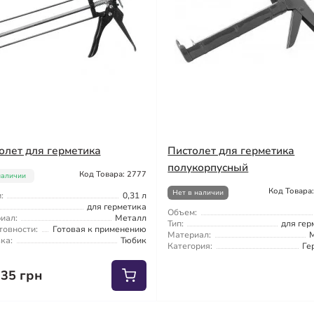
олет для герметика
Пистолет для герметика
полукорпусный
Код Товара: 2777
наличии
Код Товара
Нет в наличии
:
0,31 л
для герметика
Объем:
иал:
Металл
Тип:
для гер
товности:
Готовая к применению
Материал:
ка:
Тюбик
Категория:
Ге
.35 грн