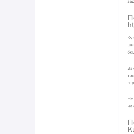
за
П
h
Куп
ши
бю
За
то
ге
Не
на
П
К