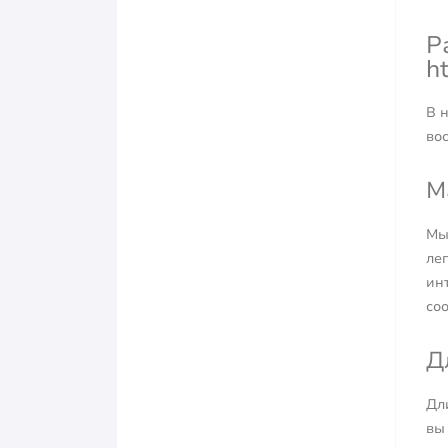
Р
h
В 
во
М
Мы
ле
ин
со
Д
Дл
вы