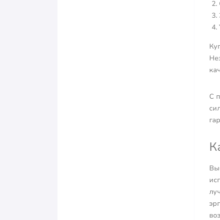
Ку
Не
ка
С 
си
га
К
Вы
ис
лу
эрг
во