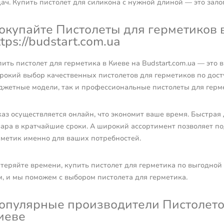
дач. Купить пистолет для силикона с нужной длиной — это зало
окупайте Пистолеты для герметиков 
ttps://budstart.com.ua
ить пистолет для герметика в Киеве на Budstart.com.ua — это
рокий выбор качественных пистолетов для герметиков по досту
джетные модели, так и профессиональные пистолеты для герм
каз осуществляется онлайн, что экономит ваше время. Быстрая
вара в кратчайшие сроки. А широкий ассортимент позволяет п
рметик именно для ваших потребностей.
 теряйте времени, купить пистолет для герметика по выгодной
м, и мы поможем с выбором пистолета для герметика.
опулярные производители Пистолетов
иеве