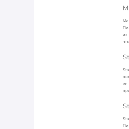
M
Ma
Пи
их
чт
S
St
пи
ее
пр
S
St
Пи