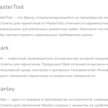
asterTool
sterTool — это бренд, специализирующийся на производстве и
столеты для герметиков от MasterTool отличаются надежностью 
 идеальными для различных ремонтных работ. Компания посто
обы соответствовать современным требованиям рынка.
tark
ark — известный производитель инструментов, который предла
столеты для герметиков. Продукция Stark отличается высоким к
 популярной среди мастеров и домашних пользователей. Инно
оцесс нанесения герметиков на различные поверхности.
tanley
anley — один из лидеров в производстве инструментов, славящ
столеты для герметиков Stanley созданы с акцентом на удобств