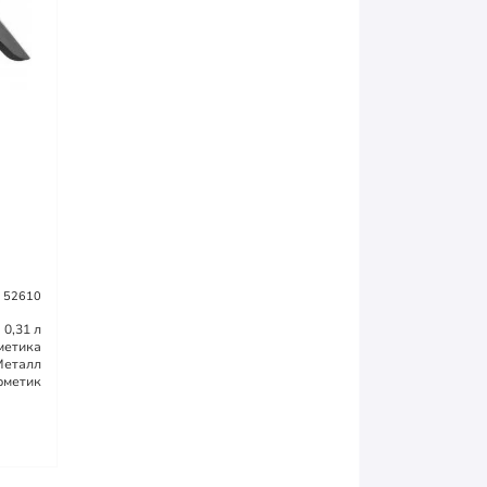
: 52610
0,31 л
метика
Металл
рметик