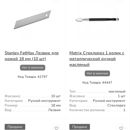
Stanley FatMax Лезвие для
Matrix Стеклорез 1 ролик с
ножей 18 мм (10 шт)
металлической ручкой
масляный
Нет в наличии
Нет в наличии
Код Товара: 42797
Код Товара: 44447
Тип:
масляный
Фасовка:
10 шт
Фасовка:
1 шт
Категория:
Ручной инструмент
Категория:
Ручной инструмент
Размер:
18 мм
Вид:
Стеклорез
Вид:
Лезвия
Количество роликов:
1
Продано
Продано