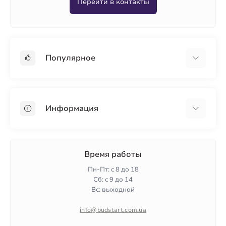
Перейти в контакты
Популярное
Гипсокартон
OSB
Информация
Пенопласт
Пенополистирол
Доставка
Минеральная вата
Оплата
Время работы
Клей для плитки
Контакты
Пн-Пт: с 8 до 18
Гарантия и возврат
Сб: с 9 до 14
Вс: выходной
Политика конфиденциальности
О нас
info@budstart.com.ua
Отзывы