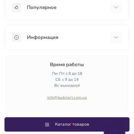
Популярное
Гипсокартон
OSB
Информация
Пенопласт
Пенополистирол
Доставка
Минеральная вата
Оплата
Время работы
Клей для плитки
Контакты
Пн-Пт: с 8 до 18
Гарантия и возврат
Сб: с 9 до 14
Вс: выходной
Политика конфиденциальности
О нас
info@budstart.com.ua
Отзывы
Карта сайта
Производители
Каталог товаров