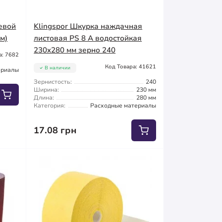
евой
Klingspor Шкурка наждачная
.м)
листовая PS 8 A водостойкая
230x280 мм зерно 240
а: 7682
Код Товара: 41621
В наличии
ериалы
Зернистость:
240
Ширина:
230 мм
Длина:
280 мм
Категория:
Расходные материалы
17.08 грн