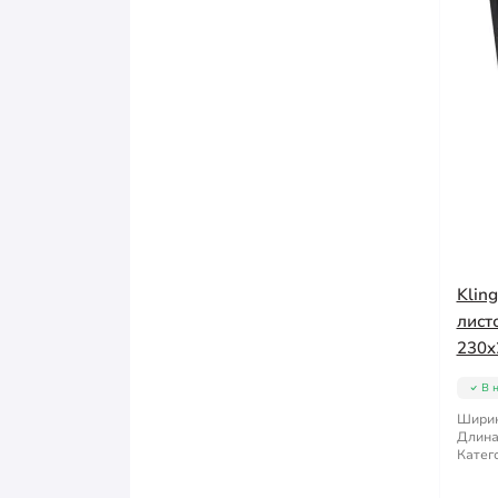
Klin
лист
230x
В 
Ширин
Длина
Катег