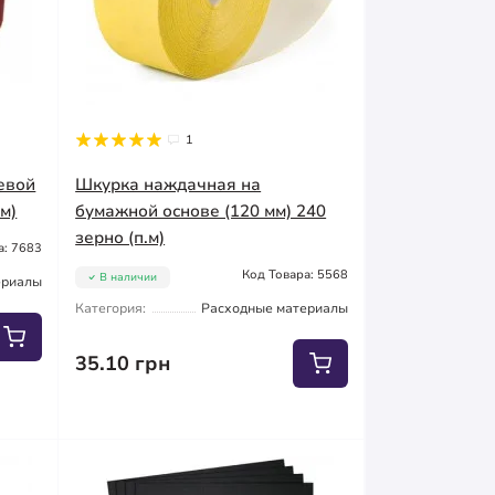
1
евой
Шкурка наждачная на
.м)
бумажной основе (120 мм) 240
зерно (п.м)
а: 7683
Код Товара: 5568
В наличии
ериалы
Категория:
Расходные материалы
35.10 грн