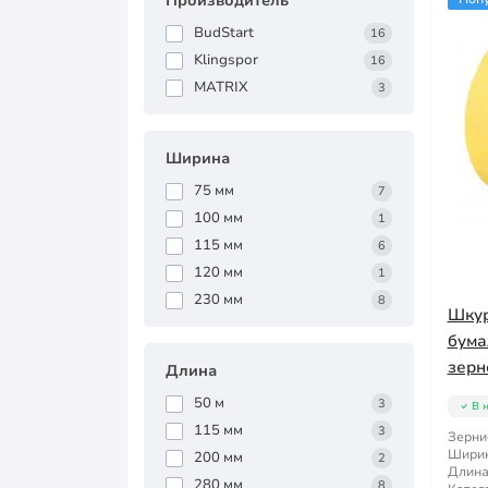
Производитель
BudStart
16
Klingspor
16
MATRIX
3
Ширина
75 мм
7
100 мм
1
115 мм
6
120 мм
1
230 мм
8
Шкур
бума
зерно
Длина
50 м
3
В 
115 мм
3
Зерни
Ширин
200 мм
2
Длина
280 мм
8