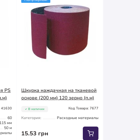
ая PS
Шкурка наждачная на тканевой
.м)
основе (200 мм) 120 зерно (п.м)
: 41630
Код Товара: 7677
В наличии
60
Категория:
Расходные материалы
115 мм
50 м
15.53 грн
ериалы