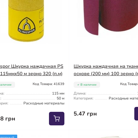
gspor Шкурка наждачная PS
Шкурка наждачная на ткан
 115ммx50 м зерно 320 (п.м)
основе (200 мм) 100 зерно (
Код Товара: 41639
Код Товар
наличии
В наличии
а:
115 мм
Длина:
:
50 м
Категория:
Расходные мат
ория:
Расходные материалы
5.47 грн
48 грн
улярный