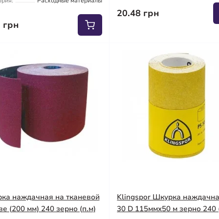
ория:
Расходные материалы
20.48 грн
2 грн
ка наждачная на тканевой
Klingspor Шкурка наждачн
ве (200 мм) 240 зерно (п.м)
30 D 115ммx50 м зерно 240 