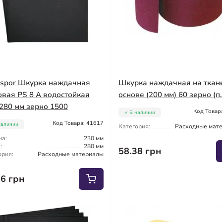
gspor Шкурка наждачная
Шкурка наждачная на ткан
овая PS 8 A водостойкая
основе (200 мм) 60 зерно (п
280 мм зерно 1500
Код Товар
В наличии
Код Товара: 41617
наличии
Категория:
Расходные мат
а:
230 мм
:
280 мм
58.38 грн
ория:
Расходные материалы
06 грн