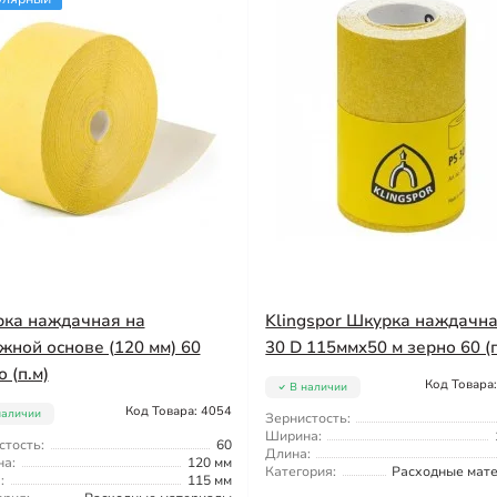
ка наждачная на
Klingspor Шкурка наждачн
жной основе (120 мм) 60
30 D 115ммx50 м зерно 60 (п
 (п.м)
Код Товара
В наличии
Код Товара: 4054
наличии
Зернистость:
Ширина:
стость:
60
Длина:
а:
120 мм
Категория:
Расходные мат
:
115 мм