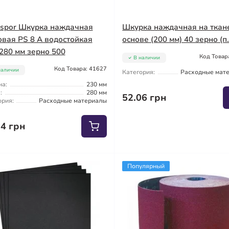
gspor Шкурка наждачная
Шкурка наждачная на ткан
овая PS 8 A водостойкая
основе (200 мм) 40 зерно (п
280 мм зерно 500
Код Товар
В наличии
Код Товара: 41627
наличии
Категория:
Расходные мат
а:
230 мм
:
280 мм
52.06 грн
ория:
Расходные материалы
04 грн
Популярный