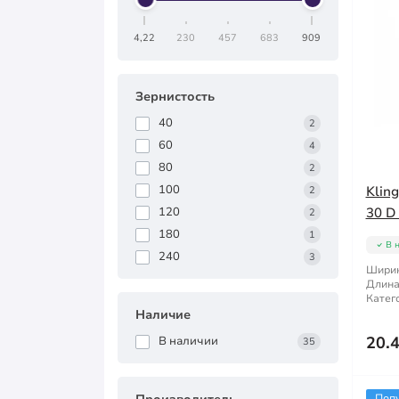
4,22
230
457
683
909
Зернистость
40
2
60
4
80
2
100
Klin
2
120
30 D
2
180
1
В 
240
3
Ширин
Длина
Катег
Наличие
20.
В наличии
35
Поп