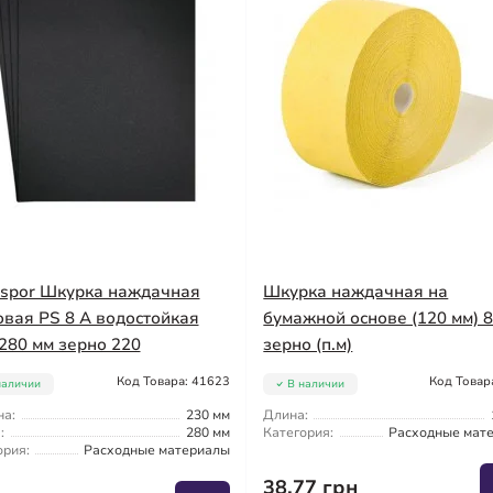
gspor Шкурка наждачная
Шкурка наждачная на
овая PS 8 A водостойкая
бумажной основе (120 мм) 
280 мм зерно 220
зерно (п.м)
Код Товара: 41623
Код Товар
наличии
В наличии
а:
230 мм
Длина:
:
280 мм
Категория:
Расходные мат
ория:
Расходные материалы
38.77 грн