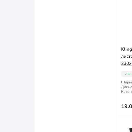
Klin
лист
230x
В 
Ширин
Длина
Катег
19.