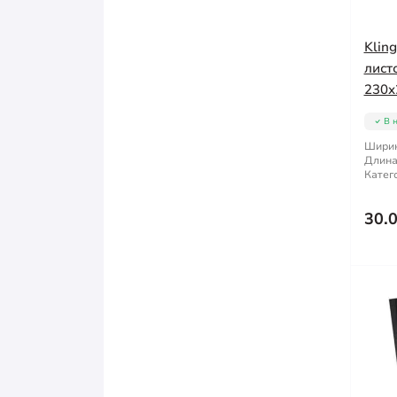
Klin
лист
230x
В 
Ширин
Длина
Катег
30.