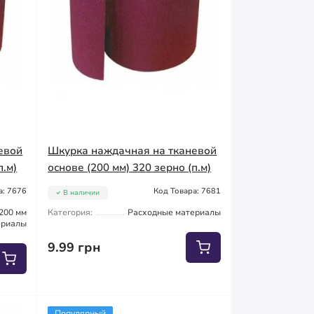
евой
Шкурка наждачная на тканевой
п.м)
основе (200 мм) 320 зерно (п.м)
а: 7676
Код Товара: 7681
В наличии
200 мм
Категория:
Расходные материалы
ериалы
9.99 грн
Популярный