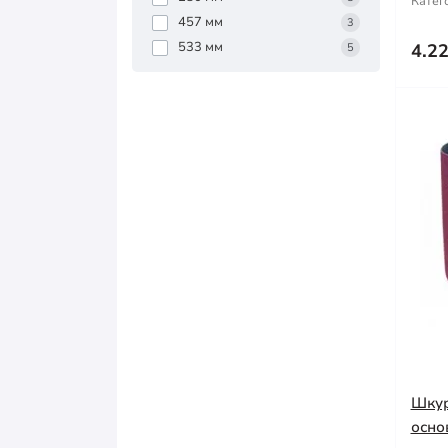
Катег
457 мм
3
533 мм
4.2
5
Шкур
осно