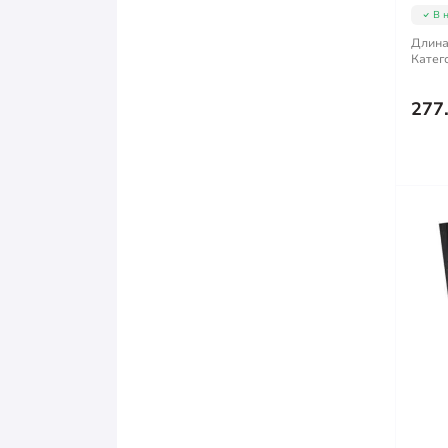
В 
Длина
Катег
277