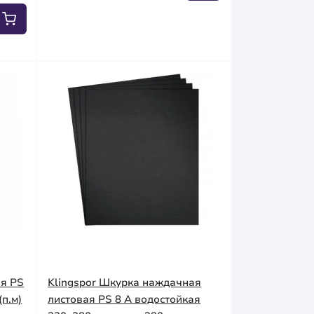
ая PS
Klingspor Шкурка наждачная
(п.м)
листовая PS 8 A водостойкая